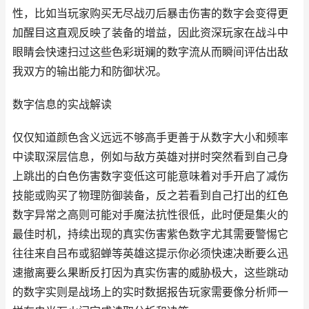
性，比如当玩家购买无尽战刃后暴击伤害的数字会变得更
加醒目这直观反映了装备的增益，因此资深玩家在战斗中
眼睛会快速扫过这些色彩斑斓的数字流从而瞬间评估出敌
我双方的输出能力和防御状况。
数字信息的实战解读
仅仅知道颜色含义远远不够高手更善于从数字大小和频率
中读取深层信息，例如与敌方英雄对拼时突然看到自己身
上跳出的白色伤害数字变低这可能意味着对手开启了减伤
技能或购买了物理防御装备，反之若看到自己打出的红色
数字异常之高则可能对手魔法抗性很低，此时便是集火的
最佳时机，持续出现的真实伤害紫色数字尤其需要警惕它
往往来自吕布或貂蝉等英雄这提示你必须快速决断要么迅
速撤离要么果断反打因为真实伤害的威胁极大，这些跳动
的数字实则是战场上的实时数据报告玩家需要像分析师一