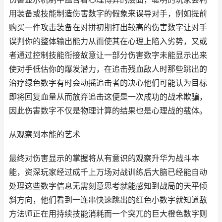
用装备或技能制造伤害数字的假象来误导对手，例如提前
购买一件攻击装备在对拼初期打出较高的伤害数字让对手
误判你的整体输出能力从而使其在心理上陷入劣势，又或
者通过控制技能衔接故意让一部分伤害数字未能显示出来
使对手低估你的爆发潜力，在追击残血敌人时那些跳出的
治疗绿色数字有时会动摇追击者的决心他们可能认为目标
即将回复血量从而放弃追击这便是一次成功的战术欺骗，
因此伤害数字不仅是物理计算的结果也是心理战的载体。
从观察到本能的艺术
最终对伤害显示的掌握将从有意识的观察升华为战斗本
能，资深玩家经过成千上万场对战训练后大脑已经能自动
处理这些数字信息无需刻意思考就能感知到战局的天平倾
斜方向，他们看到一连串快速跳出的红色小数字就知道敌
方法师正在用持续技能消耗而一个突兀的巨大橙色数字则