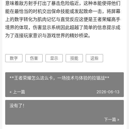
意味着敌方射手打出了暴击危险临近，这种本能使得他们
能在最恰当的时机交出保命技能或发起致命一击，将屏幕
上的数字转化为肌肉记忆与直觉反应这便是王者荣耀高手
境界的体现，伤害显示系统因此超越了简单的信息提示成
为了连接玩家意识与游戏世界的精妙桥梁。
数字
伤害
显示
技能
这些
**王者荣耀怎么这么卡，一场技术与体验的拉锯战**
« 上一篇
2026-06-13
没有了！
下一篇 »