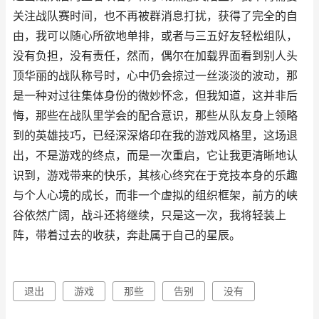
关注战队赛时间，也不再被群消息打扰，获得了完全的自
由，我可以随心所欲地单排，或者与三五好友轻松组队，
没有负担，没有责任，然而，偶尔在加载界面看到别人头
顶华丽的战队称号时，心中仍会掠过一丝淡淡的波动，那
是一种对过往集体身份的微妙怀念，但我知道，这并非后
悔，那些在战队里学会的配合意识，那些从队友身上领略
到的英雄技巧，已经深深烙印在我的游戏风格里，这场退
出，不是游戏的终点，而是一次重启，它让我更清晰地认
识到，游戏带来的快乐，其核心终究在于竞技本身的乐趣
与个人心境的成长，而非一个虚拟的组织框架，前方的峡
谷依然广阔，战斗还将继续，只是这一次，我将轻装上
阵，带着过去的收获，奔赴属于自己的星辰。
退出
游戏
那些
告别
没有