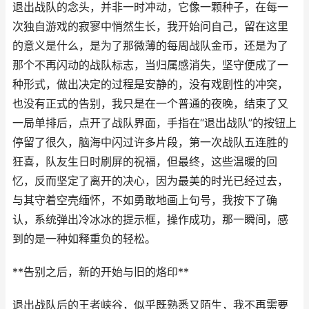
退出战队的念头，并非一时冲动，它像一颗种子，在每一
次独自游戏的寂寥中悄然生长，我开始问自己，留在这里
的意义是什么，是为了那微薄的每周战队金币，还是为了
那个不再闪动的战队标志，当归属感消失，坚守便成了一
种形式，做出决定的过程是安静的，没有戏剧性的冲突，
也没有正式的告别，我只是在一个普通的夜晚，结束了又
一局单排后，点开了战队界面，手指在“退出战队”的按钮上
停留了很久，脑海中闪过许多片段，第一次战队五连胜的
狂喜，队友生日时刷屏的祝福，但最终，这些温暖的回
忆，反而坚定了离开的决心，因为最美的时光已经过去，
与其守着空壳缅怀，不如勇敢地画上句号，我按下了确
认，系统弹出冷冰冰的提示框，操作成功，那一瞬间，感
到的是一种如释重负的轻松。
**告别之后，新的开始与旧的烙印**
退出战队后的王者峡谷，似乎既熟悉又陌生，我不再需要