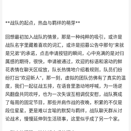
**战队的起点，热血与羁绊的萌芽**
回想最初加入战队的情景，那是一种纯粹的吸引，或许是
战队名字里藏着喜欢的词汇，或许是招募公告中那句“来就
是兄弟”的承诺，点击申请按钮的瞬间，心中充满的是对归
属感的期待，很快，申请被通过，欢迎的标语和滚动的鲜
花表情在聊天区绽放，队长热情地介绍着规则，队员们纷
纷打出“欢迎新人”，那一刻，虚拟的团队仿佛有了真实的温
度，我们一起征战五排，在语音里激动地呼喊，为一场逆
风翻盘共同欢呼，也为一次失误互相调侃安慰，战队赛成
了每周的固定节目，那些并肩作战的夜晚，积累的不仅是
段位星星，更是难以言喻的默契与羁绊，战队聊天群从讨
论战术，慢慢延伸到生活琐事，这里似乎成了另一个家。