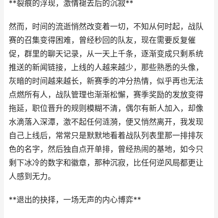
**裂痕的浮现，激情褪去后的沉寂**
然而，时间的流逝悄然改变着一切，不知从何时起，战队
赛的召集变得困难，曾经秒回的队友，现在需要反复催
促，群里的聊天记录，从一天上千条，逐渐变成只剩系统
推送的新闻链接，上线的人越来越少，那些熟悉的头像，
灰暗的时间越来越长，新赛季的冲分热情，似乎再也无法
点燃所有人，战队管理也渐渐松懈，赛季奖励的发放变得
拖延，职位晋升的规则模糊不清，偶尔有新人加入，却像
水滴落入深潭，激不起任何涟漪，便又悄然离开，我发现
自己上线后，常常只是默默地看着战队列表里那一排排灰
色的名字，然后独自点开单排，曾经热闹的基地，如今只
剩下冰冷的数字和徽章，那种沉寂，比任何逆风局都更让
人感到无力。
**退出的抉择，一场无声的内心博弈**