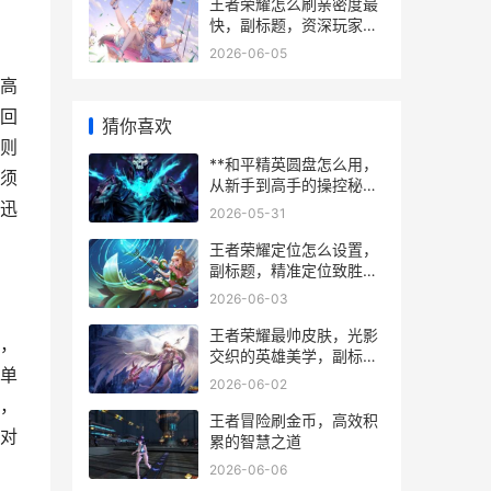
王者荣耀怎么刷亲密度最
快，副标题，资深玩家亲
测高效攻略指南
2026-06-05
高
回
猜你喜欢
则
**和平精英圆盘怎么用，
须
从新手到高手的操控秘
籍，副标题 掌握轮盘驾驭
迅
2026-05-31
战场**
王者荣耀定位怎么设置，
副标题，精准定位致胜峡
谷的基石
2026-06-03
王者荣耀最帅皮肤，光影
，
交织的英雄美学，副标
单
题，视觉艺术与操作手感
2026-06-02
的巅峰共鸣
，
王者冒险刷金币，高效积
对
累的智慧之道
2026-06-06