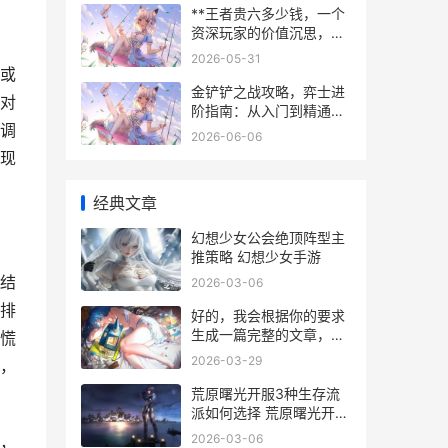
**王者贵六多少钱，一个
资深玩家的价值沉思，副
标题，虚拟荣耀与现实投
2026-05-31
入的微妙天平**
或
金铲铲之战攻略，弈士进
对
阶指南：从入门到精通的
调
艺术
2026-06-06
现
经典文章
幻想少女公会绝顶阵型主
推策略 幻想少女手游
结
2026-03-06
排
好的，我会根据你的要求
生成一篇完整的文章，严
慌
格遵守字数范围和禁止的
2026-03-29
，
关键词。下面内容是文章
示例：
荒原曙光开服3种生存流
派如何选择 荒原曙光开服
时间表
2026-03-06
，