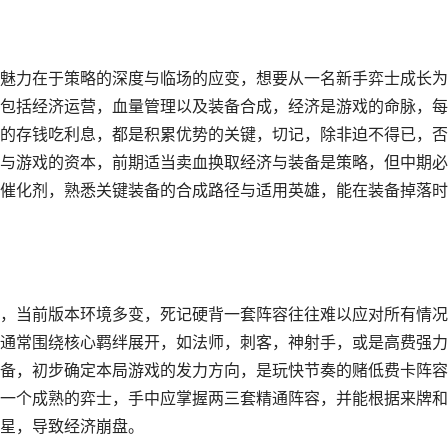
魅力在于策略的深度与临场的应变，想要从一名新手弈士成长为
包括经济运营，血量管理以及装备合成，经济是游戏的命脉，每
的存钱吃利息，都是积累优势的关键，切记，除非迫不得已，否
与游戏的资本，前期适当卖血换取经济与装备是策略，但中期必
催化剂，熟悉关键装备的合成路径与适用英雄，能在装备掉落时
，当前版本环境多变，死记硬背一套阵容往往难以应对所有情况
通常围绕核心羁绊展开，如法师，刺客，神射手，或是高费强力
备，初步确定本局游戏的发力方向，是玩快节奏的赌低费卡阵容
一个成熟的弈士，手中应掌握两三套精通阵容，并能根据来牌和
星，导致经济崩盘。