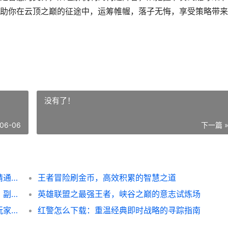
助你在云顶之巅的征途中，运筹帷幄，落子无悔，享受策略带来
没有了！
06-06
下一篇 
金铲铲之战攻略，弈士进阶指南：从入门到精通的艺术
王者冒险刷金币，高效积累的智慧之道
王者荣耀如何放大招，制胜团战的终极艺术，副标题，从新手到高手的技能释放哲学
英雄联盟之最强王者，峡谷之巅的意志试炼场
王者荣耀怎么刷亲密度最快，副标题，资深玩家亲测高效攻略指南
红警怎么下载：重温经典即时战略的寻踪指南