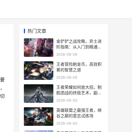
热门文章
金铲铲之战攻略，弈士进
阶指南：从入门到精通的
艺术
2026-06-06
王者冒险刷金币，高效积
累的智慧之道
2026-06-06
要
王者荣耀如何放大招，制
，
胜团战的终极艺术，副标
切
题，从新手到高手的技能
2026-06-05
释放哲学
英雄联盟之最强王者，峡
谷之巅的意志试炼场
2026-06-05