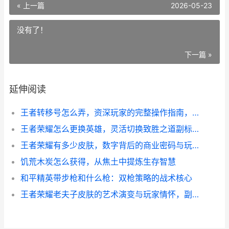
« 上一篇
2026-05-23
没有了！
下一篇 »
延伸阅读
王者转移号怎么弄，资深玩家的完整操作指南，副标题，从原理到实战的深度解析
王者荣耀怎么更换英雄，灵活切换致胜之道副标题
王者荣耀有多少皮肤，数字背后的商业密码与玩家情怀，副标题，一款国民手游的皮肤宇宙深度解析
饥荒木炭怎么获得，从焦土中提炼生存智慧
和平精英带步枪和什么枪：双枪策略的战术核心
王者荣耀老夫子皮肤的艺术演变与玩家情怀，副标题，一根灯管照见的峡谷十年路