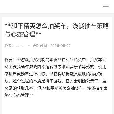
**和平精英怎么抽奖车，浅谈抽车策略
与心态管理**
作者：
admin
•
更新时间：2026-05-27
摘要：**游戏抽奖机制的本质**在和平精英中，抽奖车活
动主要指通过游戏内幸运转盘或潮流音乐节等形式，使用
幸运币或勋章进行抽取，以获得珍贵载具皮肤的核心玩
法，这个过程的本质是概率游戏，官方会明确公示每一层
奖励的获取几率，但,**和平精英怎么抽奖车，浅谈抽车策
略与心态管理**