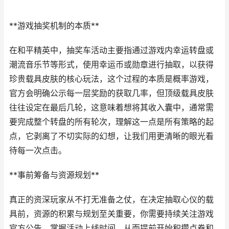
**游戏抽奖机制的本质**
在和平精英中，抽奖车活动主要指通过游戏内幸运转盘或
潮流音乐节等形式，使用幸运币或勋章进行抽取，以获得
珍贵载具皮肤的核心玩法，这个过程的本质是概率游戏，
官方会明确公示每一层奖励的获取几率，但顶级载具皮肤
往往设定在最后几轮，这意味着想将其收入囊中，通常需
要完成整个转盘的所有轮次，理解这一点是所有策略的起
点，它剥离了不切实际的幻想，让我们用更清晰的眼光看
待每一次点击。
**事前筹备与资源规划**
真正的资深玩家从不打无准备之仗，在决定抽取心仪的载
具前，资源的积累与规划至关重要，你需要持续关注游戏
官方公告，掌握活动上线时间，从而提前开始积攒点券和