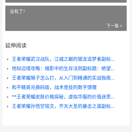
没有了！
下一篇 »
延伸阅读
王者荣耀武汉战队，江城之巅的银龙追梦者副标题，从锋芒初现到王者之师的淬炼之路
地狱边境攻略：暗影中的生存法则副标题：绝望深渊中的一线生机
王者荣耀猴子怎么打，从入门到精通的实战指南，副标题，掌握这些技巧你也能大闹天宫
和平精英兑换码版，战术竞技的数字馈赠
**王者荣耀皮肤价格探秘，虚拟华服的价值迷思**
王者荣耀孙悟空铭文，齐天大圣的暴击之道副标题，七十二变铭文搭配与实战精要