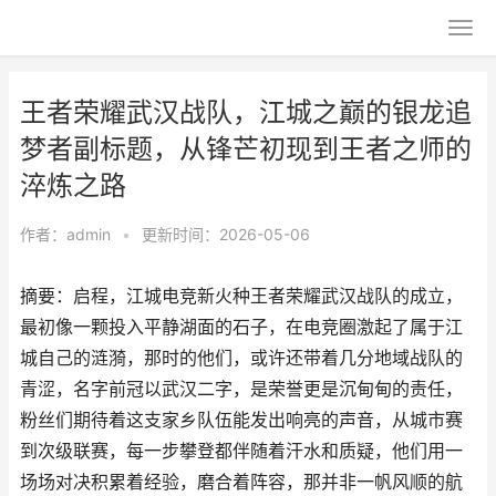
王者荣耀武汉战队，江城之巅的银龙追
梦者副标题，从锋芒初现到王者之师的
淬炼之路
作者：
admin
•
更新时间：2026-05-06
摘要：启程，江城电竞新火种王者荣耀武汉战队的成立，
最初像一颗投入平静湖面的石子，在电竞圈激起了属于江
城自己的涟漪，那时的他们，或许还带着几分地域战队的
青涩，名字前冠以武汉二字，是荣誉更是沉甸甸的责任，
粉丝们期待着这支家乡队伍能发出响亮的声音，从城市赛
到次级联赛，每一步攀登都伴随着汗水和质疑，他们用一
场场对决积累着经验，磨合着阵容，那并非一帆风顺的航