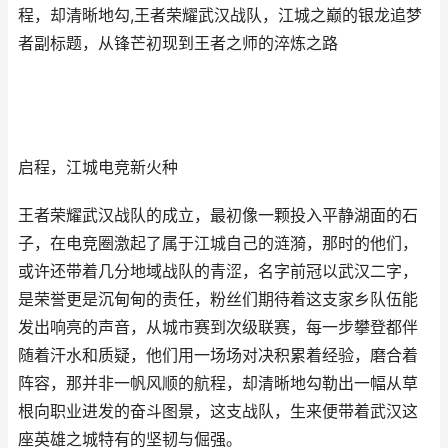
程，却清晰地勾,王者荣耀武汉战队，江城之巅的银龙追梦
者副标题，从锋芒初现到王者之师的淬炼之路
启程，江城电竞新火种
王者荣耀武汉战队的成立，最初像一颗投入平静湖面的石
子，在电竞圈激起了属于江城自己的涟漪，那时的他们，
或许还带着几分地域战队的青涩，名字前冠以武汉二字，
是荣誉更是沉甸甸的责任，粉丝们期待着这支家乡队伍能
发出响亮的声音，从城市赛到次级联赛，每一步攀登都伴
随着汗水和质疑，他们用一场场对决积累着经验，磨合着
阵容，那并非一帆风顺的航程，却清晰地勾勒出一幅从草
根向职业进发的奋斗图景，这支战队，生来便带着武汉这
座英雄之城特有的坚韧与倔强。