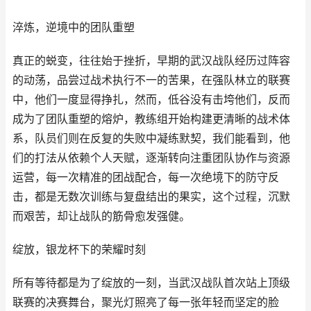
淬炼，逆境中的团队重塑
真正的蜕变，往往始于挫折，早期的武汉战队经历过阵容
的动荡，品尝过战术执行不一的苦果，在强队林立的联赛
中，他们一度显得挣扎，然而，低谷没有击垮他们，反而
成为了团队重塑的熔炉，教练组开始构建更清晰的战术体
系，队员们则在反复的失败中凝练默契，我们能看到，他
们的打法从依赖个人天赋，逐渐转向注重团队协作与资源
运营，每一次精准的团战配合，每一次绝境下的防守反
击，都是无数次训练与复盘结出的果实，这个过程，沉默
而艰苦，却让战队的筋骨愈发强健。
绽放，银龙杯下的荣耀时刻
所有等待都是为了绽放的一刻，当武汉战队首次站上顶级
联赛的决赛舞台，聚光灯照亮了每一张年轻而坚定的脸