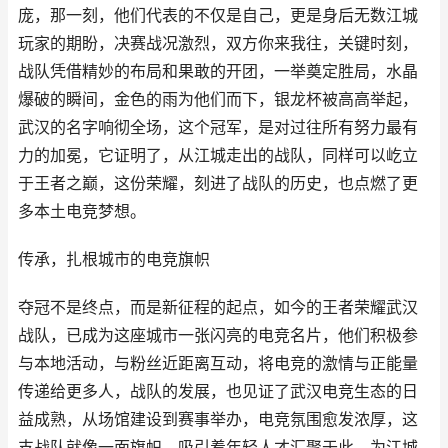
庞，那一刻，他们代表的不仅是自己，更是身后无数江城
玩家的期盼，决赛战况激烈，双方你来我往，关键时刻，
战队凭借精妙的布局和果敢的开团，一举奠定胜局，水晶
爆破的瞬间，金色的雨为他们而下，银龙杯被高高举起，
武汉的名字响彻全场，这个冠军，是对过往所有努力最有
力的加冕，它证明了，从江城走出的战队，同样可以屹立
于王者之巅，这份荣耀，刻进了战队的历史，也点燃了更
多本土电竞梦想。
传承，扎根城市的电竞旗帜
夺冠不是终点，而是新征程的起点，如今的王者荣耀武汉
战队，已成为这座城市一张闪亮的电竞名片，他们积极参
与本地活动，与粉丝近距离互动，将电竞的激情与正能量
传递给更多人，战队的发展，也见证了武汉电竞生态的日
益成熟，从场馆建设到赛事举办，电竞氛围愈发浓厚，这
支战队就像一面旗帜，吸引着年轻人才汇聚于此，为江城