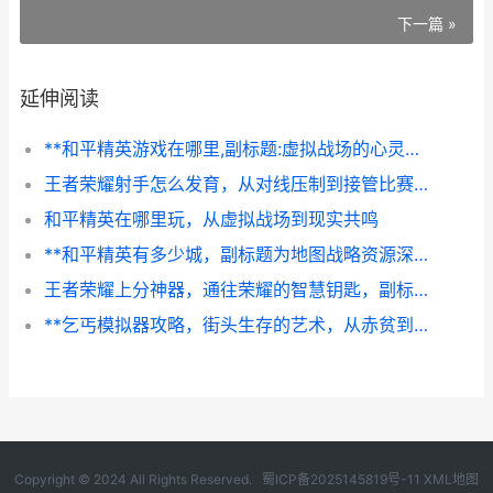
下一篇 »
延伸阅读
**和平精英游戏在哪里,副标题:虚拟战场的心灵坐标与无限疆界**
王者荣耀射手怎么发育，从对线压制到接管比赛的全面指南，副标题，稳健发育与强势carry的进阶之路
和平精英在哪里玩，从虚拟战场到现实共鸣
**和平精英有多少城，副标题为地图战略资源深度解析**
王者荣耀上分神器，通往荣耀的智慧钥匙，副标题，资深玩家的深度思考与实战心得
**乞丐模拟器攻略，街头生存的艺术，从赤贫到传奇的逆袭指南**
Copyright © 2024 All Rights Reserved.
蜀ICP备2025145819号-11
XML地图