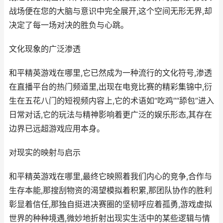
战场便在您的大脑与意识中完全展开,这个空间无形无界,却
决定了每一场对决的胜负与心跳。
文化现象的广泛渗透
和平精英游戏在哪里,它已然成为一种流行的文化符号,渗透
在直播平台的热门频道里,出现在电竞比赛的精彩集锦中,衍
生在五花八门的短视频内容上,它的术语如“吃鸡”“舔包”进入
日常对话,它的玩法与精神影响着更广泛的娱乐形态,其存在
边界已远超游戏应用本身。
对现实的映射与启示
和平精英游戏在哪里,最终它映照着我们内心的竞争,合作与
生存本能,那搜刮物资的渴望模拟着积累,那团队协作的胜利
彰显着信任,那独自挺进决赛圈的坚韧呼应着孤勇,游戏虚拟
世界的种种境遇,微妙地折射出现实生活中的某些逻辑与情