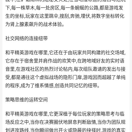
下,每一株草木,每一处房区,每一条蜿蜒的公路,都是游戏发
生的坐标,玩家在这里跳伞,搜刮,奔驰,埋伏,将数字坐标转化
为肾上腺素飙升的战术体验。
社交网络的连接纽带
和平精英游戏在哪里,它还在于由玩家共同构建的社交场域,
它存在于宿舍里并肩作战的欢笑中,在跨地域好友的实时语
音里,在游戏社区的热烈讨论帖内,每次组队邀请的发出与接
受,都是通往这个虚拟战场的隐形门扉,游戏因而超越了单纯
的程序,成为了维系情感,创造共同记忆的纽带。
策略思维的运转空间
和平精英游戏在哪里,它更深植于每位玩家的策略思考与临
场反应之中,当你在决赛圈伏地屏息判断敌情,当你为团队规
划进攻路线,当你瞬间做出开火或隐蔽的抉择时,游戏的真实