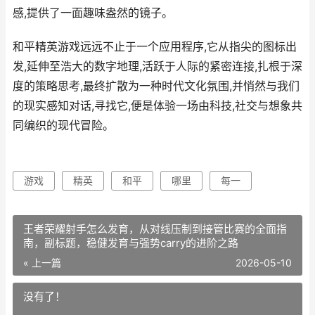
感,提供了一面趣味盎然的镜子。
和平精英游戏远远不止于一个应用程序,它从指尖的图标出
发,延伸至浩大的数字地理,活跃于人际的紧密连接,扎根于深
度的策略思考,最终扩散为一种时代文化氛围,并悄然与我们
的现实感知对话,寻找它,便是体验一场由科技,社交与想象共
同编织的现代冒险。
游戏
精英
和平
哪里
每一
王者荣耀射手怎么发育，从对线压制到接管比赛的全面指
南，副标题，稳健发育与强势carry的进阶之路
« 上一篇
2026-05-10
没有了！