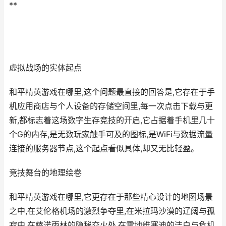
**
虚拟战场的实体起点
和平精英游戏在哪里,这个问题最直接的回答是,它存在于手
机应用商店与个人设备的存储空间里,每一次点击下载与更
新,都标志着这场数字生存竞技的开启,它占据着手机里几十
个G的内存,是无数玩家触手可及的图标,是WiFi与数据流量
连接的服务器节点,这个起点看似具体,却又无比轻盈。
竞技舞台的地理绘卷
和平精英游戏在哪里,它更存在于那些精心设计的地图场景
之中,在艾伦格机场的激烈争夺里,在米拉玛沙漠的辽阔与孤
寂中,在萨诺雨林的隐秘交火处,在雪地维寒迪的洁白与危机