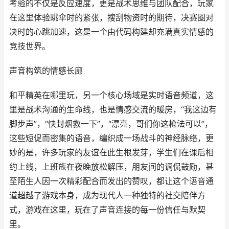
考验的不仅是反应速度，更是战术思维与团队配合，玩家
在这里体验跳伞时的紧张，搜刮物资时的期待，决赛圈对
决时的心跳加速，这是一个由代码构建却充满真实情感的
竞技世界。
声音构筑的情感长廊
和平精英在哪里玩，另一个核心场域是实时语音频道，这
里是战术沟通的生命线，也是情感交流的暖房，“我这边有
脚步声”，“快封烟救一下”，“漂亮，哥们你这枪法可以”，
这些短促而密集的语音，编织成一场战斗的神经脉络，更
妙的是，许多玩家的友谊在此生根发芽，学生们在课后相
约上线，上班族在夜晚放松解压，朋友间的调侃鼓励，甚
至陌生人因一次精彩配合而发出的赞叹，都让这个语音通
道超越了游戏本身，成为现代人一种独特的社交陪伴方
式，游戏在这里，玩在了声音连接的每一份信任与默契
里。