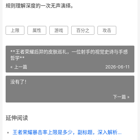
规则理解深度的一次无声演绎。
上限
属性
游戏
百分之
攻击
**王者荣耀后羿的皮肤巡礼，一位射手的视觉史诗与手感
哲学**
« 上一篇
2026-06-11
没有了！
下一篇 »
延伸阅读
王者荣耀暴击率上限是多少，副标题，深入解析暴击机制与实战意义