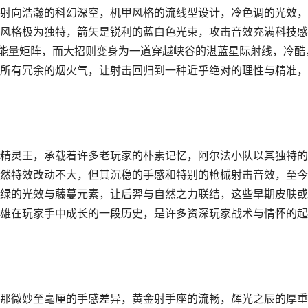
射向浩瀚的科幻深空，机甲风格的流线型设计，冷色调的光效，
风格极为独特，箭矢是锐利的蓝白色光束，攻击音效充满科技感
的能量矩阵，而大招则变身为一道穿越峡谷的湛蓝星际射线，冷酷
所有冗余的烟火气，让射击回归到一种近乎绝对的理性与精准，
精灵王，承载着许多老玩家的朴素记忆，阿尔法小队以其独特的
然特效改动不大，但其沉稳的手感和特别的枪械射击音效，至今
绿的光效与藤蔓元素，让后羿与自然之力联结，这些早期皮肤或
雄在玩家手中成长的一段历史，是许多资深玩家战术与情怀的起
那微妙至毫厘的手感差异，黄金射手座的流畅，辉光之辰的厚重