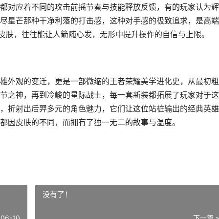
都对应着不同的攻击前摇节奏与技能释放反馈，有的玩家认为辉
尽星芒那种干净利落的打击感，这种对手感的极致追求，是高端
的皮肤，往往能让人箭随心发，无形中提升操作的自信与上限。
雄外观的变迁，更是一部微缩的王者荣耀美学进化史，从最初粗
节之神，再到冷峻的星际战士，每一套新装都拓展了玩家对于这
，折射出后羿多元的角色魅力，它们让这位站桩输出的经典英雄
都因皮肤的不同，而拥有了独一无二的故事与温度。
没有了！
-06-10
下一篇 