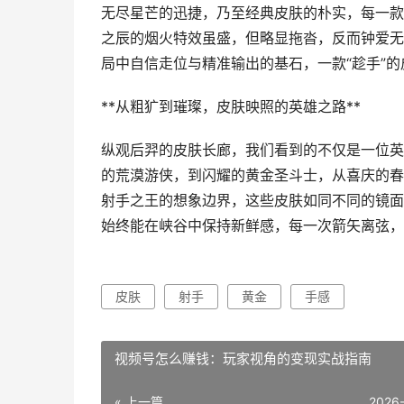
无尽星芒的迅捷，乃至经典皮肤的朴实，每一款
之辰的烟火特效虽盛，但略显拖沓，反而钟爱无
局中自信走位与精准输出的基石，一款“趁手”
**从粗犷到璀璨，皮肤映照的英雄之路**
纵观后羿的皮肤长廊，我们看到的不仅是一位英
的荒漠游侠，到闪耀的黄金圣斗士，从喜庆的春
射手之王的想象边界，这些皮肤如同不同的镜面
始终能在峡谷中保持新鲜感，每一次箭矢离弦，
皮肤
射手
黄金
手感
视频号怎么赚钱：玩家视角的变现实战指南
« 上一篇
2026