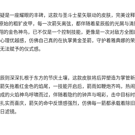
疑是一座耀眼的丰碑，这款与圣斗士星矢联动的皮肤，完美诠释
了原始的粗犷皮甲，每一次箭矢离弦，都伴随着星辰般的光屑与清
翱翔的金色神鸟，已不仅是一个控制技能，更像是一次对敌方全图
心理优越感，仿佛自己真的在执掌黄金圣箭，守护着雅典娜的荣
无法赋予的仪式感。
辰则深深扎根于东方的节庆土壤，这款皮肤将后羿塑造为掌管新
箭矢拖着红金色的焰尾，一技能开启后，箭雨如鞭炮齐鸣，热闹
成的火焰神鸟呼啸而过，伴随着隐约的钟声与喝彩，击中目标时
扎实而喜庆，箭矢的命中反馈感强烈，仿佛每一箭都承载着除旧
日滤镜。