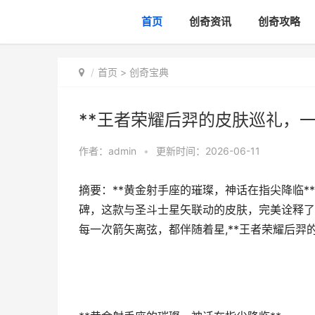
首页
创奇资讯
创奇攻略
首页
>
创奇宝典
**王者荣耀后羿的皮肤巡礼，
作者：
admin
•
更新时间：2026-06-11
摘要：**黄金射手座的璀璨，神话在指尖降临
碑，这款与圣斗士星矢联动的皮肤，完美诠释了
每一次箭矢离弦，都伴随着星,**王者荣耀后羿