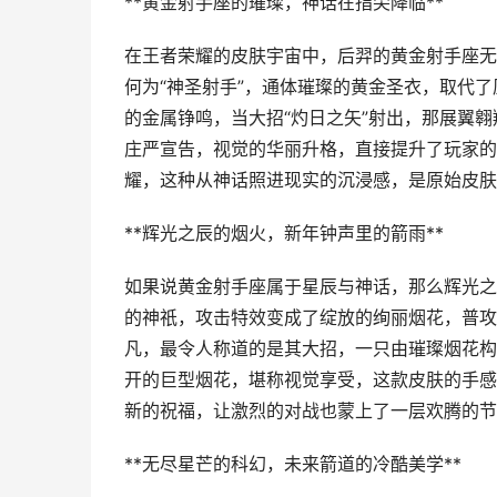
**黄金射手座的璀璨，神话在指尖降临**
在王者荣耀的皮肤宇宙中，后羿的黄金射手座无
何为“神圣射手”，通体璀璨的黄金圣衣，取代
的金属铮鸣，当大招“灼日之矢”射出，那展翼
庄严宣告，视觉的华丽升格，直接提升了玩家的
耀，这种从神话照进现实的沉浸感，是原始皮肤
**辉光之辰的烟火，新年钟声里的箭雨**
如果说黄金射手座属于星辰与神话，那么辉光之
的神祇，攻击特效变成了绽放的绚丽烟花，普攻
凡，最令人称道的是其大招，一只由璀璨烟花构
开的巨型烟花，堪称视觉享受，这款皮肤的手感
新的祝福，让激烈的对战也蒙上了一层欢腾的节
**无尽星芒的科幻，未来箭道的冷酷美学**