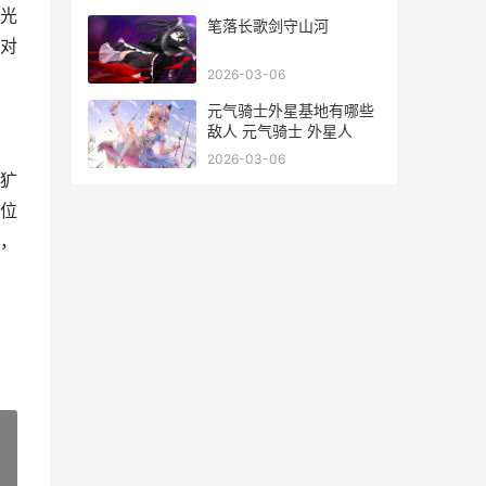
光
笔落长歌剑守山河
对
2026-03-06
元气骑士外星基地有哪些
敌人 元气骑士 外星人
2026-03-06
犷
位
，
»