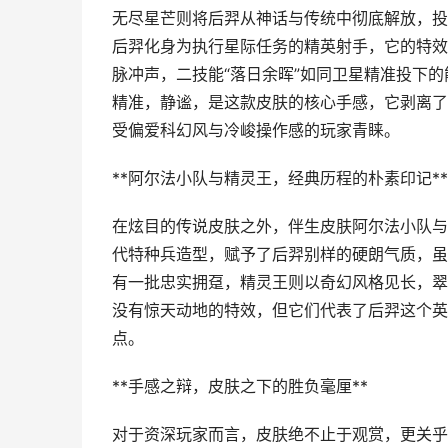
无尽星芒则将后羿从神话与传统中彻底解放，投
后羿化身为执行星际任务的精英射手，它的特效
脉冲声，二技能“落日余晖”如同卫星精准投下
精准，静谧，是这款皮肤的核心手感，它剥离了
受偏爱科幻风与冷峻操作感的玩家青睐。
**阿尔法小队与精灵王，经典历程的朴素印记**
在炫目的传说皮肤之外，伴生皮肤阿尔法小队与
代特种兵造型，赋予了后羿别样的硬朗气质，虽
有一批忠实拥趸，精灵王则以奇幻风格见长，翠
没有惊天动地的特效，但它们代表了后羿这个英
点。
**手感之辩，皮肤之下的胜负毫厘**
对于资深玩家而言，皮肤绝不止于观赏，更关乎