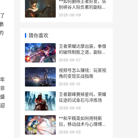
**如何删除王者好友，告
别峡谷人际负累的副标题
**
了
2026-06-09
脆
的
猜你喜欢
王者荣耀达摩出装，拳僧
的破阵制胜之道，副标
题，刚猛与灵动的装备哲
2026-06-07
学
视频号怎么赚钱：玩家视
角的变现实战指南
年
2026-06-10
非
王者巅峰赛掉星吗，荣耀
盛
征途的试金石与淬炼场
迎
2026-06-06
**和平精英如何用特斯
拉，移动战术与心理博弈
的革新**
2026-06-05