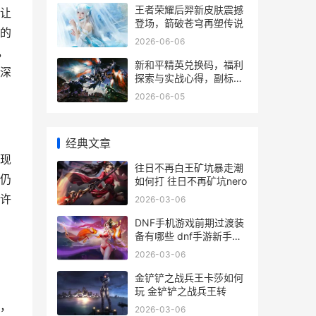
王者荣耀后羿新皮肤震撼
让
登场，箭破苍穹再塑传说
的
2026-06-06
，
新和平精英兑换码，福利
深
探索与实战心得，副标
题，资深玩家的深度解析
2026-06-05
经典文章
现
往日不再白王矿坑暴走潮
仍
如何打 往日不再矿坑nero
许
2026-03-06
DNF手机游戏前期过渡装
备有哪些 dnf手游新手攻
略
2026-03-06
金铲铲之战兵王卡莎如何
玩 金铲铲之战兵王转
，
2026-03-06