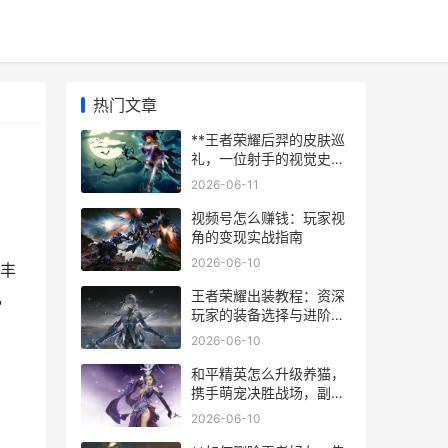
热门文章
**王者荣耀后羿的皮肤巡
礼，一位射手的视觉史诗
与手感哲学**
2026-06-11
视频号怎么赚钱：玩家视
角的变现实战指南
2026-06-10
的丰
王者荣耀出装教程：资深
，
玩家的装备选择与进阶思
路，副标题：从基础到精
2026-06-10
通的实战指南
和平精英怎么升级养猫，
携手萌宠决胜战场，副标
题，从新手到高手，萌猫
2026-06-10
伴你和平之旅