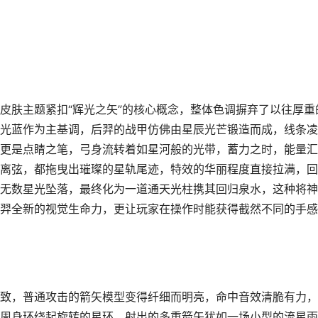
皮肤主题紧扣“辉光之矢”的核心概念，整体色调摒弃了以往厚重
光蓝作为主基调，后羿的战甲仿佛由星辰光芒锻造而成，线条凌
更是点睛之笔，弓身流转着如星河般的光带，蓄力之时，能量汇
离弦，都拖曳出璀璨的星轨尾迹，特效的华丽程度直接拉满，回
无数星光坠落，最终化为一道通天光柱携其回归泉水，这种将神
羿全新的视觉生命力，更让玩家在操作时能获得截然不同的手感
致，普通攻击的箭矢模型变得纤细而明亮，命中音效清脆有力，
周身环绕起旋转的星环，射出的多重箭矢犹如一场小型的流星雨