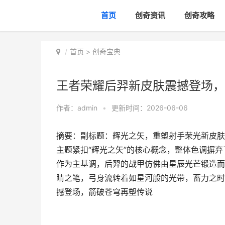
首页
创奇资讯
创奇攻略
首页
>
创奇宝典
王者荣耀后羿新皮肤震撼登场，
作者：
admin
•
更新时间：2026-06-06
摘要：副标题：辉光之矢，重塑射手荣光新皮肤
主题紧扣“辉光之矢”的核心概念，整体色调摒
作为主基调，后羿的战甲仿佛由星辰光芒锻造而
睛之笔，弓身流转着如星河般的光带，蓄力之时
撼登场，箭破苍穹再塑传说