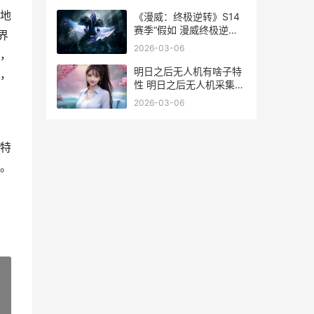
地
《漫威：终极逆转》S14
赛季“假如 漫威终极逆转
界
一个手机号可以绑定吗
2026-03-06
，
明日之后无人机有啥子特
，
性 明日之后无人机采集草
木灰
2026-03-06
特
。
»