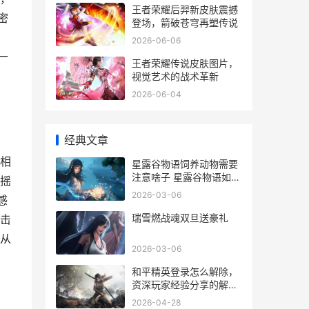
王者荣耀后羿新皮肤震撼
密
登场，箭破苍穹再塑传说
2026-06-06
一
王者荣耀传说皮肤图片，
视觉艺术的战术革新
2026-06-04
经典文章
相
星露谷物语饲养动物需要
注意啥子 星露谷物语如何
摇
养宠物
2026-03-06
感
瑞雪燃战魂双旦送豪礼
击
从
2026-03-06
和平精英登录怎么解除，
资深玩家经验分享的解除
策略
2026-04-28