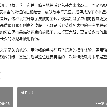
涵与收藏价值，它并非简单地将后羿包装为未来战士，而是巧妙
星辰宇宙的永恒向往相结合，皮肤故事背景里，后羿成为了守护星
星辰，这种设定升华了皮肤的主题，使其超越了单纯的视觉更换
高质量且富有创意的皮肤，无疑是后羿英雄列表中的一座里程碑
如何在保持英雄辨识度的前提下，进行更大胆、更富想象力的重
长久的收藏与使用价值。
义了箭矢的轨迹，用流畅的手感征服了玩家的操作体验，更用独
观的升级，更是对后羿这位经典英雄的一次深情致敬与未来展望
没有了！
06-06
下一篇 