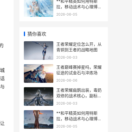
**和平精英如何用特斯
拉，移动战术与心理博弈
的革新**
2026-06-05
猜你喜欢
王者荣耀定位怎么开，从
的
青铜到王者的战略地图
2026-06-03
王者巅峰赛掉星吗，荣耀
城
征途的试金石与淬炼场
话
2026-06-06
与
王者荣耀扁鹊出装，毒奶
双修的战术核心，副标
题，掌控战场节奏的生命
2026-06-03
艺术家
**和平精英如何用特斯
拉，移动战术与心理博弈
让
的革新**
2026-06-05
，