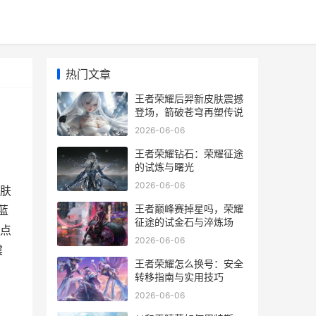
热门文章
王者荣耀后羿新皮肤震撼
登场，箭破苍穹再塑传说
2026-06-06
王者荣耀钻石：荣耀征途
的试炼与曙光
2026-06-06
肤
王者巅峰赛掉星吗，荣耀
蓝
征途的试金石与淬炼场
点
2026-06-06
震
王者荣耀怎么换号：安全
转移指南与实用技巧
2026-06-06