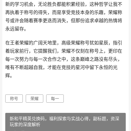
新的学习机会，无论胜负都能积累经验，这种哲学让我不
再执着于称号的得失，而是享受竞技本身的乐趣，荣耀称
号或许会随着赛季更迭而消失，但那份追求卓越的热情将
永远留存。
在王者荣耀的广阔天地里，高级荣耀称号犹如星辰，指引
着玩家前行，它提醒我们，荣耀不仅刻在称号上，更印在
每一次努力与每一次合作之中，这条巅峰之路没有尽头，
唯有不断超越自我，才能在竞技的星河中留下永恒的光
辉。
称号
荣耀
每一
新和平精英兑换码，福利探索与实战心得，副标题，资深
玩家的深度解析