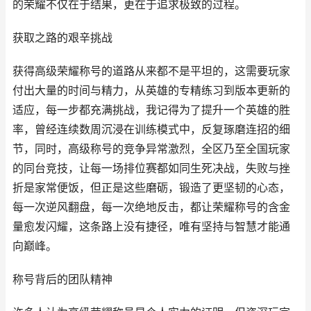
的荣耀不仅在于结果，更在于追求极致的过程。
获取之路的艰辛挑战
获得高级荣耀称号的道路从来都不是平坦的，这需要玩家
付出大量的时间与精力，从英雄的专精练习到版本更新的
适应，每一步都充满挑战，我记得为了提升一个英雄的胜
率，曾经连续数周沉浸在训练模式中，反复琢磨连招的细
节，同时，高级称号的竞争异常激烈，全区乃至全国玩家
的同台竞技，让每一场排位赛都如同生死决战，失败与挫
折是家常便饭，但正是这些磨砺，锻造了更坚韧的心态，
每一次逆风翻盘，每一次绝地反击，都让荣耀称号的含金
量愈发闪耀，这条路上没有捷径，唯有坚持与智慧才能通
向巅峰。
称号背后的团队精神