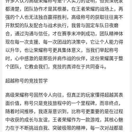
许多人认为高级荣耀称号是个人实力的证明，但资深玩家
都清楚，团队协作才是其根基，在王者荣耀的战场上，再
强的个人也无法独自赢得胜利，高级称号的获取往往离不
开默契的队友配合与战术执行，我曾与固定车队日夜磨
合，通过沟通与信任，才在赛季末冲刺成功，团队精神体
现在每一次支援、每一次团战的决策中，它让个人能力得
以升华，也让荣耀称号更具集体意义，当我们举起称号
时，心中感激的是那些并肩作战的伙伴，这份荣耀属于整
个团队，它教会我们，竞技的真谛在于共同奋斗。
超越称号的竞技哲学
高级荣耀称号固然令人向往，但真正的玩家懂得超越其表
面价值，称号只是竞技旅程中的一个里程碑，而非终点，
随着时间推移，我逐渐意识到，比称号更重要的是在过程
中收获的成长与友谊，王者荣耀作为一款游戏，其核心魅
力在于不断挑战自我、突破极限的精神，每一次对战都是