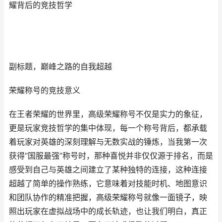
耀背后的竞技哲学
副标题，巅峰之路的自我超越
荣耀称号的竞技意义
在王者荣耀的世界里，高级荣耀称号不仅是实力的象征，
更是玩家竞技哲学的集中体现，每一个称号背后，都承载
着玩家对英雄的深刻理解与无数实战的锤炼，当我第一次
获得“国服最强”称号时，那种喜悦并非仅仅源于排名，而是
感受到自己与英雄之间建立了某种独特的连接，这种连接
超越了简单的操作熟练，它意味着对技能时机、地图意识
和团队协作的精准把握，高级荣耀称号就像一面镜子，映
照出玩家在虚拟战场中的成长轨迹，也让我们明白，真正