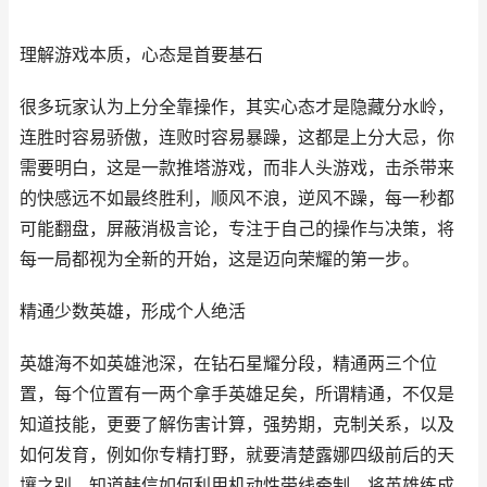
理解游戏本质，心态是首要基石
很多玩家认为上分全靠操作，其实心态才是隐藏分水岭，
连胜时容易骄傲，连败时容易暴躁，这都是上分大忌，你
需要明白，这是一款推塔游戏，而非人头游戏，击杀带来
的快感远不如最终胜利，顺风不浪，逆风不躁，每一秒都
可能翻盘，屏蔽消极言论，专注于自己的操作与决策，将
每一局都视为全新的开始，这是迈向荣耀的第一步。
精通少数英雄，形成个人绝活
英雄海不如英雄池深，在钻石星耀分段，精通两三个位
置，每个位置有一两个拿手英雄足矣，所谓精通，不仅是
知道技能，更要了解伤害计算，强势期，克制关系，以及
如何发育，例如你专精打野，就要清楚露娜四级前后的天
壤之别，知道韩信如何利用机动性带线牵制，将英雄练成