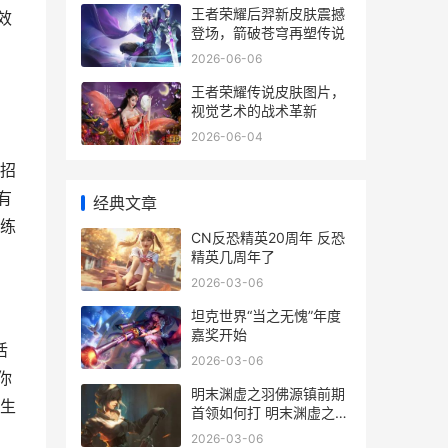
王者荣耀后羿新皮肤震撼
效
登场，箭破苍穹再塑传说
2026-06-06
王者荣耀传说皮肤图片，
视觉艺术的战术革新
2026-06-04
招
有
经典文章
练
CN反恐精英20周年 反恐
精英几周年了
2026-03-06
坦克世界“当之无愧”年度
嘉奖开始
活
2026-03-06
你
明末渊虚之羽佛源镇前期
生
首领如何打 明末渊虚之羽
佛像在哪
2026-03-06