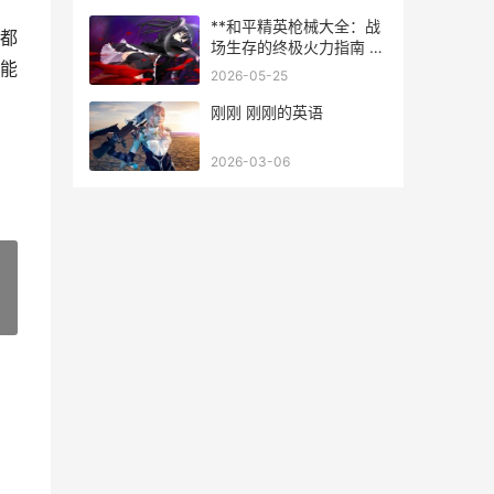
**和平精英枪械大全：战
都
场生存的终极火力指南 副
能
标题：从入门到精通的枪
2026-05-25
械选择与制胜之道**
刚刚 刚刚的英语
2026-03-06
»