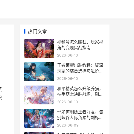
热门文章
视频号怎么赚钱：玩家视
角的变现实战指南
2026-06-10
王者荣耀出装教程：资深
玩家的装备选择与进阶思
路，副标题：从基础到精
2026-06-10
通的实战指南
和平精英怎么升级养猫，
英
携手萌宠决胜战场，副标
职
题，从新手到高手，萌猫
2026-06-10
伴你和平之旅
**如何删除王者好友，告
别峡谷人际负累的副标题
**
2026-06-09