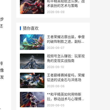
和平精英贴纸怎么换，战
术装扮的艺术与策略
2026-06-09
步
还
猜你喜欢
王者荣耀达摩出装，拳僧
的破阵制胜之道，副标
题，刚猛与灵动的装备哲
2026-06-07
学
视频号怎么赚钱：玩家视
角的变现实战指南
排
2026-06-10
像
王者巅峰赛掉星吗，荣耀
发
征途的试金石与淬炼场
2026-06-06
**和平精英如何用特斯
拉，移动战术与心理博弈
的革新**
2026-06-05
，