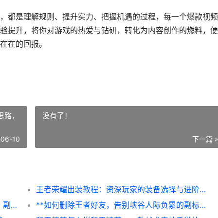
，都是理解规则、提升实力、把握机遇的过程，每一个爆款视频
验提升，将你对游戏的热爱与钻研，转化为内容创作的燃料，便
在在的回报。
思路，
没有了！
-06-10
下一篇 
王者荣耀出装教程：资深玩家的装备选择与进阶思路，副标题：从基础到精通的实战指南
和平精英怎么升级养猫，携手萌宠决胜战场，副标题，从新手到高手，萌猫伴你和平之旅
**如何删除王者好友，告别峡谷人际负累的副标题**