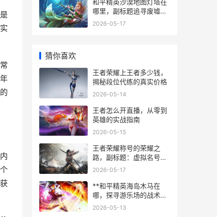
和平精英沙漠地图灯塔在
哪里，副标题追寻废墟之
是
巅的战术之光
2026-05-17
实
猜你喜欢
常
王者荣耀上王者多少钱，
年
揭秘段位代练的真实价格
的
2026-05-14
王者怎么开直播，从零到
英雄的实战指南
2026-05-15
王者荣耀称号的荣耀之
内
路，副标题：虚拟名号背
后的玩家史诗
个
2026-05-17
获
**和平精英海岛木马在
哪，探寻游乐场的战术瑰
宝**
2026-05-13