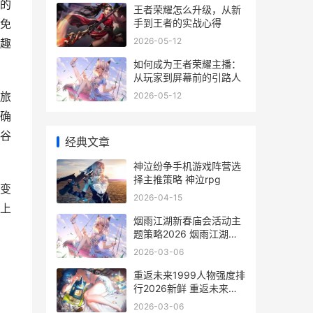
的
王者荣耀怎么升级，从新
手到王者的实战心得
免
2026-05-12
趣
如何成为王者荣耀主播：
从玩家到屏幕前的引路人
旅
2026-05-12
确
谷
经典文章
神泣纷争手机游戏阵营选
择主推策略 神泣rpg
变
2026-04-15
上
烟雨江湖新春庙会活动主
题策略2026 烟雨江湖新
春庙会小游戏
2026-03-06
重返未来1999人物强度排
行2026新鲜 重返未来
1999人物立绘高清
2026-03-06