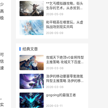
**乞丐模拟器攻略，街头
少
生存的艺术，从赤贫到传
高
奇的逆袭指南**
2026-05-09
极
和平精英在哪里玩，从虚
拟战场到现实共鸣
2026-05-09
经典文章
可
攻城天下绝顶v0金将阵型
信
主推策略 攻城天下百度贴
吧
速
2026-03-06
洛伊的移动要塞零氪微氪
阵型主推策略 洛伊的移动
要塞阵容推荐
2026-03-06
gogoing的最强王者
，
实
2026-03-11