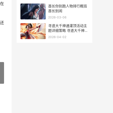
在
酋长你别跑人物排行概括
酋长别闹
2026-03-06
还
寻道大千神通灌顶活动主
题详细策略 寻道大千神通
灌顶活动攻略
2026-04-02
»