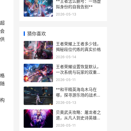
**王者怎么删号：一场虚
拟身份的自我告别**
2026-05-13
超
会
猜你喜欢
供
王者荣耀上王者多少钱，
揭秘段位代练的真实价格
2026-05-14
王者荣耀设置恢复默认，
一次系统与玩家的双重校
格
准，副标题，当虚拟战场
2026-05-11
回归初始
随
**和平精英海岛木马在
哪，探寻游乐场的战术瑰
构
宝**
2026-05-13
贝奥武夫攻略：屠龙者之
道，从凡人到史诗英雄的
征途
2026-05-11