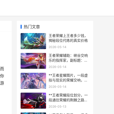
热门文章
王者荣耀上王者多少钱，
揭秘段位代练的真实价格
2026-05-14
王者荣耀辅助：峡谷交响
乐的指挥家，副标题：无
声战场上的灵魂执棒者
2026-05-14
而
**王者星耀图片，一段虚
你
拟与现实的荣耀交响，副
游
标题，星光刻度上的攀登
2026-05-14
者独白**
**王者荣耀段位划分，一
段通往荣耀的荆棘之路，
副标题，从倔强青铜到最
2026-05-13
强王者的心智试炼**