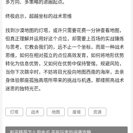
多方向、多策略的进圈起点。
终极启示，超越坐标的战术思维
找到沙漠地图的灯塔，或许只需要花费一分钟查看地图，
但真正理解并运用好这个点位，却需要上百场的实战锤炼
与思考，它教会我们的，远不止一个坐标，而是一种战术
思维，如何在相对孤立的点位高效发育，如何将地形优势
转化为信息优势，又如何在优势中保持警惕，规避风险，
当你下次跳伞时，不妨将目光投向地图西南的海岸，去亲
身体验那座孤独高塔所带来的挑战与机遇，那缕照亮战术
迷思的独特光芒。
灯塔
战术
地图
废墟
资源
和平精英怎么用金币,平民玩家的逆袭攻略