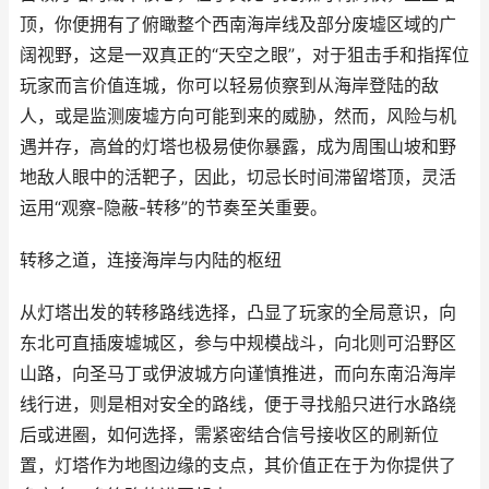
顶，你便拥有了俯瞰整个西南海岸线及部分废墟区域的广
阔视野，这是一双真正的“天空之眼”，对于狙击手和指挥位
玩家而言价值连城，你可以轻易侦察到从海岸登陆的敌
人，或是监测废墟方向可能到来的威胁，然而，风险与机
遇并存，高耸的灯塔也极易使你暴露，成为周围山坡和野
地敌人眼中的活靶子，因此，切忌长时间滞留塔顶，灵活
运用“观察-隐蔽-转移”的节奏至关重要。
转移之道，连接海岸与内陆的枢纽
从灯塔出发的转移路线选择，凸显了玩家的全局意识，向
东北可直插废墟城区，参与中规模战斗，向北则可沿野区
山路，向圣马丁或伊波城方向谨慎推进，而向东南沿海岸
线行进，则是相对安全的路线，便于寻找船只进行水路绕
后或进圈，如何选择，需紧密结合信号接收区的刷新位
置，灯塔作为地图边缘的支点，其价值正在于为你提供了