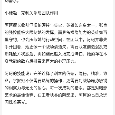
动需求。
小标题：克制关系与团队作用
阿珂擅长收割但惧怕硬控与集火，英雄如东皇太一，张良
的强控能极大限制她的发挥，而具备探隐能力的英雄如百
里守约，也会压缩她的行动空间，在团队中，阿珂并非先
手开团者，她更像一个战场清道夫，需要队友创造混乱或
消耗敌方状态后，再如幽灵般入场完成清扫，她的存在本
身就能给敌方后排带来巨大的心理压力。
阿珂的技能设计完美诠释了刺客的信条，隐秘，精准，致
命，掌握她不仅需要熟练的操作，更需要对战场局势敏锐
的洞察力与无比的耐心，每一次成功的猎杀，都是对暗影
艺术的最佳诠释，在王者峡谷的阴影里，阿珂的匕首永远
闪烁着寒光。