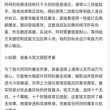
阿珂的经典连招依托于大招的隐身接近，通常以三技能起
手，隐身加速靠近目标，随后使用二技能位移到敌人身后
并标记，接普攻触发背后暴击，紧接着使用一技能打出高
额爆发，期间穿插普攻，这套连招旨在瞬间倾泻所有伤
害，秒杀脆皮英雄，实战中，阿珂需要极度耐心，等待敌
方关键控制技能交出后再入场，她的目标永远只有敌方的
核心输出。
小标题：装备与铭文搭配考量
为了放大阿珂的暴击伤害，装备选择上通常以无尽战刃为
核心，它能够大幅提升阿珂的暴击效果，暗影战斧提供穿
透与冷却缩减，宗师之力强化使用技能后的普攻爆发，破
军则是对低血量目标的终极裁决，铭文方面，选择十个无
双，十个鹰眼，十个狩猎是常见搭配，这套铭文提供了暴
击效果，物理穿透和攻速移速，完美契合阿珂的爆发与机