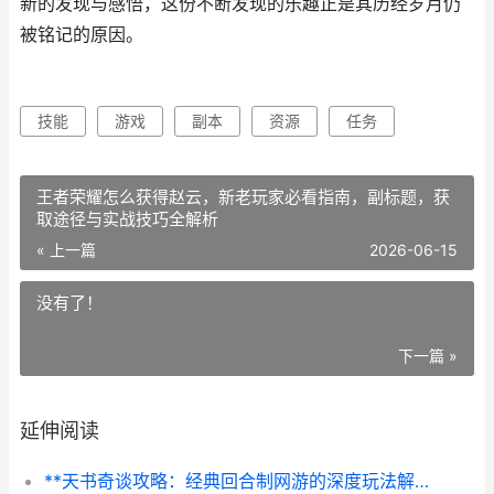
新的发现与感悟，这份不断发现的乐趣正是其历经岁月仍
被铭记的原因。
技能
游戏
副本
资源
任务
王者荣耀怎么获得赵云，新老玩家必看指南，副标题，获
取途径与实战技巧全解析
« 上一篇
2026-06-15
没有了！
下一篇 »
延伸阅读
**天书奇谈攻略：经典回合制网游的深度玩法解析，副标题：老玩家重温修真世界的战术与情怀**