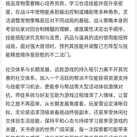
极品宠物需要精心培养资质，学习合适技能并提升亲密
度，在战斗中宠物能承担输出控制或辅助等多种角色，灵
活调整宠物策略是应对不同战局的基础，战斗策略本身则
考验玩家对回合制精髓的理解，速度属性决定出手顺序，
技能搭配讲究克制与连贯，药品与道具的适时使用能扭转
战局，面对强大首领时，预判其技能并调整己方阵型与技
能释放顺序是获胜的不二法门。
社交体系与长期发展，这款游戏的持久吸引力离不开其完
善的社交体系，加入一个活跃的帮派不仅能获得资源支持
与技能学习机会，更能参与帮战等大型活动体验激情对
抗，师徒系统与好友互助为游戏过程增添了人情味，让冒
险之旅不再孤单，从长期发展角度看，玩家需设定清晰目
标，无论是追求顶级装备挑战终极副本，还是享受休闲社
交体验生活技能，保持平和心态与持续学习是享受游戏的
关键，天书奇谈的世界广阔深邃，每一次探索都可能带来