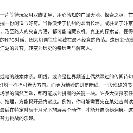
一片等待玩家用双脚丈量，用心感知的广阔天地。探索之趣，首
揣一份闲适与好奇。当你漫步于杭州的烟雨长堤，或驻足于汴京
，乃至路人的只言片语，都可能暗藏玄机。真正的探索者，懂得
的NPC对话，因为机遇往往就藏在最不经意的角落。这份主动
江湖的过客，转变为历史的亲历者与解密人。
或暗的线索体系。明线，或许是世界频道上偶然飘过的传闻诗句
像灯塔一样指引着大方向。而更为精妙的则是暗线，一段残破的书
场景的偶然互动，都可能成为拼图的关键一块。许多大型探索任
、推理，方能揭开最终谜底。例如，你可能需要先在某处古刹读
最后在特定时辰于月光下施展某个动作，才能开启隐秘洞府。这
智力挑战的乐趣。