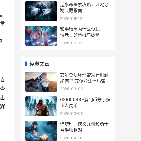
逆水寒探索攻略，江湖寻
秘典藏指南
。
2026-06-12
常
和平精英为什么没玩，一
黄
位老兵的枪械与疲惫
的
2026-06-06
经典文章
艾尔登法环玛雷家行刑剑
喜
如何拿 艾尔登法环玛雷家
行刑剑什么战灰
查
2026-03-06
出
6999 6999澳门币等于多
少人民币
辉
2026-03-06
追梦唯一侠义九州和勇士
召唤师相对
2026-04-10