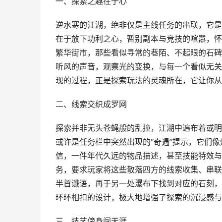
一、探索之趣在于心
逆水寒的江湖，绝非仅是主线任务的串联，它是
在于放下功利之心，暂别副本与竞技的喧嚣，怀
繁华街市，那些看似寻常的巷陌、不起眼的石碑
听风的声音，观察光的变换，与每一个看似无关
现的过程，正是探索玩法的灵魂所在，它让你从
二、线索交织成罗网
探索并非无头苍蝇般的乱撞，江湖中遍布着或明
或许是任务栏中突然出现的“奇遇”提示，它们
信，一件年代久远的物品描述，甚至技能特效与
务，要求玩家将这些散落四方的线索收集、串联
半首谶语，再于另一处瀑布下找到对应的石刻，
环环相扣的设计，极大地增强了探索的沉浸感与
三、技艺傍身闯天涯