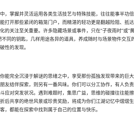
中，掌握并灵活运用各类生活技艺与特殊技能，往往能事半功倍
能打开那些紧闭的箱笼门户，而精湛的轻功更是翻越险阻、抵达
化的关注至关重要。许多隐藏场景或事件，只在“子夜雨时”或“
把不同的钥匙，几样用途各异的道具，养成随时与场景物件交互
破性的发现。
你能完全沉浸于解谜的思绪之中，享受那份孤独发现带来的巨大
朋友结伴探索，则另有一番风味。你们可以分工协作，有人负责
斗应对突发状况。遇到难题时，集思广益，思维的碰撞往往能擦
折后共享的绝世风景或珍贵奖励，将成为你们江湖记忆中熠熠生
客，都能在探索中找到属于自己的位置与快乐。