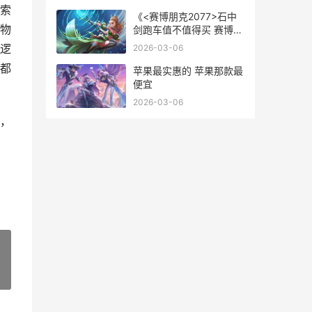
索
《<赛博朋克2077>石中
物
剑跑车值不值得买 赛博朋
克2077往日之影
逻
2026-03-06
都
苹果最实惠的 苹果那款最
便宜
2026-03-06
，
»