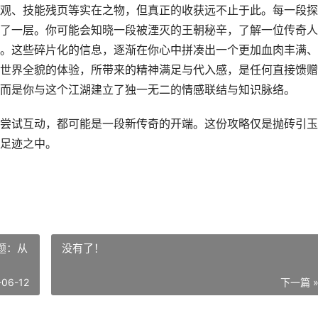
观、技能残页等实在之物，但真正的收获远不止于此。每一段探
了一层。你可能会知晓一段被湮灭的王朝秘辛，了解一位传奇人
。这些碎片化的信息，逐渐在你心中拼凑出一个更加血肉丰满、
世界全貌的体验，所带来的精神满足与代入感，是任何直接馈赠
而是你与这个江湖建立了独一无二的情感联结与知识脉络。
尝试互动，都可能是一段新传奇的开端。这份攻略仅是抛砖引玉
足迹之中。
题：从
没有了！
-06-12
下一篇 