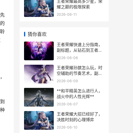
王者荣耀最高多少星，荣
耀之巅的极限探索
先
2026-06-11
的
聆
猜你喜欢
发
王者荣耀快速上分指南，
副标题，从钻石到王者的
实战心得
2026-06-06
王者荣耀孙膑怎么玩，时
空辅助的节奏艺术，副标
，
题，掌控节奏的时光逆行
2026-06-09
者
**和平精英怎么进行人，
战火中的人性光辉**
到
2026-06-07
种
王者荣耀大招已经好了，
决胜时刻的心理博弈
2026-06-10