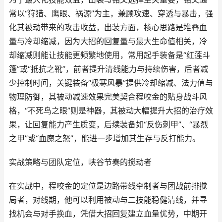
常以“狩猎、鹰眼、祸源”为主，兼顾攻速、穿透与暴击，强
化其被动带来的攻击收益，出装方面，核心思路是堆叠血
量与冷却缩减，因为大招的回复量与最大生命值相关，冷
却缩减则能让技能更频繁地使用，常用起手装备是“红莲斗
篷”或“抵抗之靴”，前者提升清线能力与持续伤害，后者减
少控制时间，关键装备“极寒风暴”提供冷却缩减、法力值与
物理防御，其被动减速效果完美契合程咬金的贴身战斗风
格，“不死鸟之眼”则是神器，其被动大幅提升大招的治疗效
果，让回复能力产生质变，后续装备如“反伤刺甲”、“暴烈
之甲”或“血魔之怒”，能进一步增加其生存与反打能力。
实战策略与团队定位，峡谷节奏的搅动者
在实战中，程咬金的定位是边路带线牵制者与团战前排搅
局者，对线期，他可以利用被动与二技能稳健清线，并寻
找机会与对手换血，凭借大招回复建立血量优势，中期开