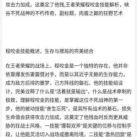
攻击力加成，这奠定了他残,王者荣耀程咬金技能解析，峡
谷不死战神的不朽传奇，副标题，肉盾之巅的狂野艺术
程咬金技能概述，生存与搅局的完美结合
在王者荣耀的战场上，程咬金是一个独特的存在，他并非
依靠爆发伤害震慑对手，而是以其近乎无赖的生存能力，
成为敌方后排的噩梦，己方阵线的磐石，他的技能组设
计，完美诠释了什么是“活着就是输出”，什么是战术牵制的
极致，理解程咬金的技能，是掌握这位不死战神的第一
步，他的被动技能“舍生忘死”，是其所有战术的基石，损失
生命值会获得攻击力加成，这奠定了他残血时反而更具威
胁的狂战士风格，一技能“爆裂双斧”是关键的位移与控制手
段，让他能灵活切入战场或撤离险境，二技能“激热回旋”是