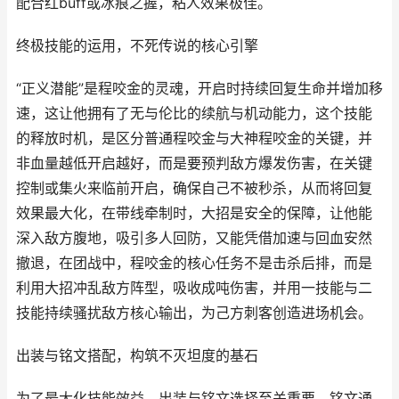
配合红buff或冰痕之握，粘人效果极佳。
终极技能的运用，不死传说的核心引擎
“正义潜能”是程咬金的灵魂，开启时持续回复生命并增加移
速，这让他拥有了无与伦比的续航与机动能力，这个技能
的释放时机，是区分普通程咬金与大神程咬金的关键，并
非血量越低开启越好，而是要预判敌方爆发伤害，在关键
控制或集火来临前开启，确保自己不被秒杀，从而将回复
效果最大化，在带线牵制时，大招是安全的保障，让他能
深入敌方腹地，吸引多人回防，又能凭借加速与回血安然
撤退，在团战中，程咬金的核心任务不是击杀后排，而是
利用大招冲乱敌方阵型，吸收成吨伤害，并用一技能与二
技能持续骚扰敌方核心输出，为己方刺客创造进场机会。
出装与铭文搭配，构筑不灭坦度的基石
为了最大化技能效益，出装与铭文选择至关重要，铭文通