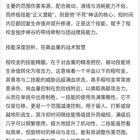
主要的范围伤害来源，配合被动，清线与消耗能力不俗，
而终极技能“正义潜能”，则是他“不死”神话的核心，短时间
内巨额回复生命值并提升移速，正是这个技能，赋予了程
咬金独步峡谷的带线牵制与团战搅局能力。
技能深度剖析，狂飙血量的战术智慧
程咬金的技能精髓，在于对血量的精准把控，被动技能将
生命值转化为攻击力，这意味着一个半血以下的程咬金，
其普攻与二技能的威胁远超满血状态，高手程咬金常常故
意承伤，将血量控制在危险线附近，以换取高额攻击力，
从而在单挑中出奇制胜，一技能的使用充满策略性，它不
仅是位移，更是一个范围减速控制，用于留人、打断或穿
越地形逃生，其冷却时间随技能等级提升而缩短，满级后
几乎可以频繁使用，极大地提升了机动性，二技能虽然看
似简单，但旋转时的移动与走位，能有效调整伤害范围，