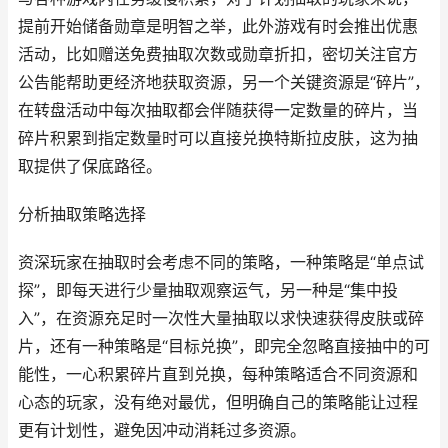
提前开始储备勋章是明智之举，此外游戏有时会推出优惠
活动，比如赠送免费抽取次数或勋章折扣，密切关注官方
公告能帮助更经济地获取资源，另一个关键资源是“碎片”，
在转盘活动中每次抽取都会伴随获得一定数量的碎片，当
碎片积累到指定数量时可以直接兑换特斯拉皮肤，这为抽
取提供了保底路径。
分析抽取策略选择
资深玩家在抽取时会考虑不同的策略，一种策略是“单点试
探”，即每天进行少量抽取观察运气，另一种是“集中投
入”，在资源充足时一次性大量抽取以求快速获得皮肤或碎
片，还有一种策略是“目标兑换”，即完全忽略直接抽中的可
能性，一心积累碎片直到兑换，每种策略适合不同资源和
心态的玩家，没有绝对最优，但明确自己的策略能让过程
更有计划性，避免因冲动消耗过多资源。