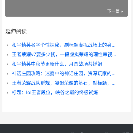
下一篇 »
延伸阅读
和平精英名字个性探秘，副标题虚拟战场上的身份烙印
王者荣耀v7要多少钱，一段虚拟荣耀的理性审视，副标题，充值阶梯与价值沉思
和平精英中秋节更新什么，月圆战场共婵娟
神话庄园攻略：迷雾中的神话庄园，资深玩家的探索指南
王者荣耀战队群规，凝聚荣耀的基石，副标题，致每一位并肩作战的队友
标题：lol王者段位，峡谷之巅的终极试炼