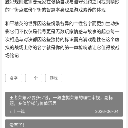
触犯规则这需要玩家在张扬自我与遵守公约之间找到精妙
的平衡点这份平衡的智慧本身也是游戏素养的体现
和平精英的世界因这些纷繁各异的个性名字而更加生动多
彩它们不仅仅是代号更是无数玩家情感与故事的起点每一
次相遇与对决都因这些独特的标识而充满戏剧性在这个虚
拟的战场上你的名字就是你的第一声枪响请让它值得被战
场铭记
名字
一个
游戏
王者荣耀v7要多少钱，一段虚拟荣耀的理性审视，副标
题，充值阶梯与价值沉思
« 上一篇
2026-06-04
没有了！