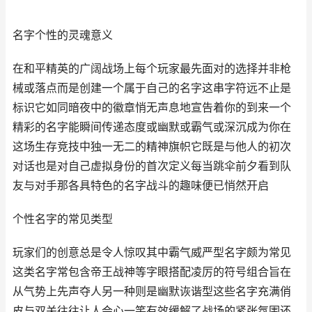
名字个性的灵魂意义
在和平精英的广阔战场上每个玩家最先面对的选择并非枪
械或落点而是创建一个属于自己的名字这串字符远不止是
标识它如同暗夜中的徽章悄无声息地宣告着你的到来一个
精彩的名字能瞬间传递态度或幽默或霸气或深沉成为你在
这场生存竞技中独一无二的精神旗帜它既是与他人的初次
对话也是对自己虚拟身份的首次定义每当跳伞前夕看到队
友与对手那各具特色的名字战斗的趣味便已悄然开启
个性名字的常见类型
玩家们的创意总是令人惊叹其中霸气威严型名字颇为常见
这类名字常包含帝王战神等字眼搭配凌厉的符号组合旨在
从气势上先声夺人另一种则是幽默诙谐型这些名字充满俏
皮与双关往往让人会心一笑有效缓解了战场的紧张氛围还