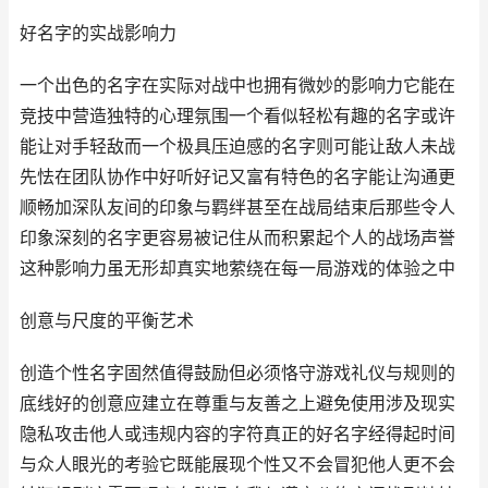
好名字的实战影响力
一个出色的名字在实际对战中也拥有微妙的影响力它能在
竞技中营造独特的心理氛围一个看似轻松有趣的名字或许
能让对手轻敌而一个极具压迫感的名字则可能让敌人未战
先怯在团队协作中好听好记又富有特色的名字能让沟通更
顺畅加深队友间的印象与羁绊甚至在战局结束后那些令人
印象深刻的名字更容易被记住从而积累起个人的战场声誉
这种影响力虽无形却真实地萦绕在每一局游戏的体验之中
创意与尺度的平衡艺术
创造个性名字固然值得鼓励但必须恪守游戏礼仪与规则的
底线好的创意应建立在尊重与友善之上避免使用涉及现实
隐私攻击他人或违规内容的字符真正的好名字经得起时间
与众人眼光的考验它既能展现个性又不会冒犯他人更不会