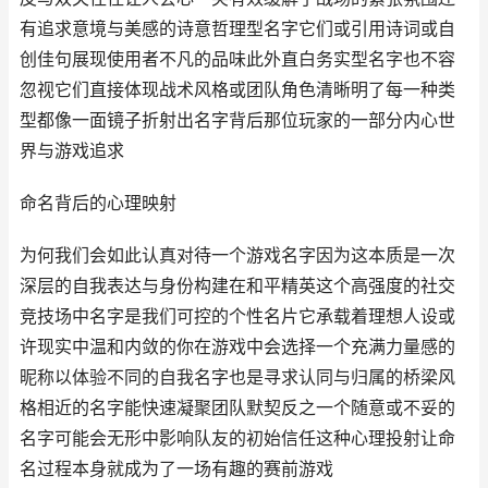
有追求意境与美感的诗意哲理型名字它们或引用诗词或自
创佳句展现使用者不凡的品味此外直白务实型名字也不容
忽视它们直接体现战术风格或团队角色清晰明了每一种类
型都像一面镜子折射出名字背后那位玩家的一部分内心世
界与游戏追求
命名背后的心理映射
为何我们会如此认真对待一个游戏名字因为这本质是一次
深层的自我表达与身份构建在和平精英这个高强度的社交
竞技场中名字是我们可控的个性名片它承载着理想人设或
许现实中温和内敛的你在游戏中会选择一个充满力量感的
昵称以体验不同的自我名字也是寻求认同与归属的桥梁风
格相近的名字能快速凝聚团队默契反之一个随意或不妥的
名字可能会无形中影响队友的初始信任这种心理投射让命
名过程本身就成为了一场有趣的赛前游戏