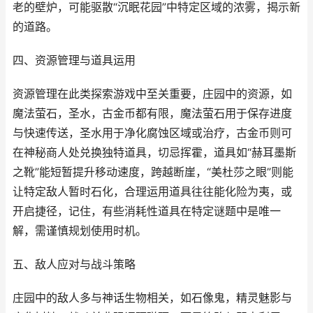
老的壁炉，可能驱散“沉眠花园”中特定区域的浓雾，揭示新
的道路。
四、资源管理与道具运用
资源管理在此类探索游戏中至关重要，庄园中的资源，如
魔法萤石，圣水，古金币都有限，魔法萤石用于保存进度
与快速传送，圣水用于净化腐蚀区域或治疗，古金币则可
在神秘商人处兑换独特道具，切忌挥霍，道具如“赫耳墨斯
之靴”能短暂提升移动速度，跨越断崖，“美杜莎之眼”则能
让特定敌人暂时石化，合理运用道具往往能化险为夷，或
开启捷径，记住，有些消耗性道具在特定谜题中是唯一
解，需谨慎规划使用时机。
五、敌人应对与战斗策略
庄园中的敌人多与神话生物相关，如石像鬼，精灵魅影与