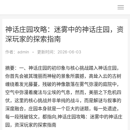
神话庄园攻略：迷雾中的神话庄园，资
深玩家的探索指南
作者：
admin
•
更新时间：2026-06-03
摘要：一、神话庄园的初印象与核心挑战踏入神话庄园，
你首先会被其瑰丽而神秘的景象所震撼，高耸入云的古树
缠绕着发光藤蔓，残破的神像散落在雾气弥漫的庭院中，
空气中弥漫着魔法与尘埃的气息，然而，美丽之下危机四
伏，这里的核心挑战并非单纯的战斗，而是解谜与叙事的
深度融合，庄园本身就是一个巨大的谜题，每一处遗迹，
每一段残破铭文，都指向,神话庄园攻略：迷雾中的神话庄
园，资深玩家的探索指南