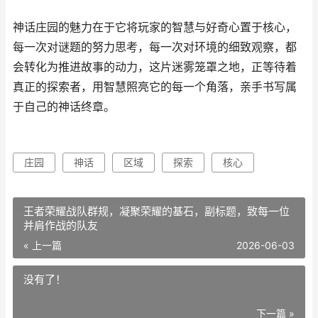
神话庄园的魅力在于它将玩家的智慧与好奇心置于核心，
每一次对谜题的努力思考，每一次对环境的细致观察，都
会转化为推进故事的动力，这片迷雾笼罩之地，正等待着
真正的探索者，用智慧照亮它的每一个角落，亲手书写属
于自己的神话终章。
庄园
神话
区域
探索
核心
王者荣耀战队群规，凝聚荣耀的基石，副标题，致每一位
并肩作战的队友
« 上一篇
2026-06-03
没有了！
下一篇 »