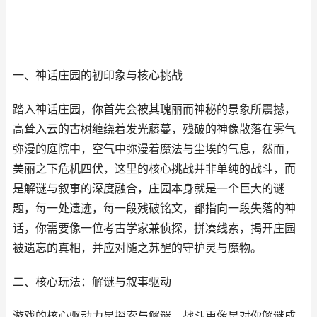
一、神话庄园的初印象与核心挑战
踏入神话庄园，你首先会被其瑰丽而神秘的景象所震撼，
高耸入云的古树缠绕着发光藤蔓，残破的神像散落在雾气
弥漫的庭院中，空气中弥漫着魔法与尘埃的气息，然而，
美丽之下危机四伏，这里的核心挑战并非单纯的战斗，而
是解谜与叙事的深度融合，庄园本身就是一个巨大的谜
题，每一处遗迹，每一段残破铭文，都指向一段失落的神
话，你需要像一位考古学家兼侦探，拼凑线索，揭开庄园
被遗忘的真相，并应对随之苏醒的守护灵与魔物。
二、核心玩法：解谜与叙事驱动
游戏的核心驱动力是探索与解谜，战斗更像是对你解谜成