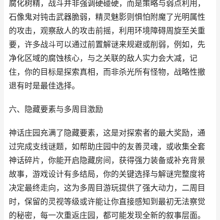
腐化树精，战斗并非强调硬碰硬，而是策略与弱点利用，
石像鬼对钝击武器脆弱，精灵魅影则惧怕附魔了光明属性
的攻击，观察敌人的攻击前摇，利用环境障碍周旋至关重
要，许多战斗可以通过前置解谜来规避或削弱，例如，先
净化区域的腐蚀核心，与之关联的敌人实力会大减，记
住，你的目标是探索真相，而非杀光所有怪物，战略性撤
退有时是最佳选择。
六、隐藏要素与多周目激励
神话庄园充满了隐藏要素，这是对探索者的最大奖励，通
过完成支线谜题，如帮助庄园中的友善灵魂，或收集全套
神话碎片，你能开启隐藏房间，获得强力装备或补充背景
故事，游戏设计有多结局，你的关键选择与解谜完整度将
决定最终走向，这为多周目游玩提供了强大动力，二周目
时，保留的灵视等级或许能让你直接感知到最初无法察觉
的秘密，每一次重返庄园，都可能发现全新的叙事层面。