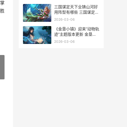
掌
三国谋定天下业铸山河好
胜
用阵型有哪些 三国谋定天
下官方下载
2026-03-06
《金垦小镇》迎来“动物轨
迹”主题版本更新 金垦社
区居委会电话
2026-03-06
»