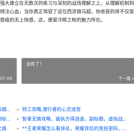
强大建立在无数次的练习与深刻的战场理解之上，从理解机制到
倾注心血，当你真正驾驭了这位西凉锦马超，你收获的将不仅是
首级的无上快感，这，便是冷晖之枪的魅力所在。
没有了！
-07-06
下一篇 
马超怎么玩，冷晖之枪的终极进阶指南，副标题，从入门到精通的战场艺术
特工攻略,潜行者的心灵迷宫
和平精英什么最火，现象背后的玩家密码，副标题，从战术竞技到社交宇宙的爆火逻辑
智者无情攻略，破执方得逍遥，副标题，虚拟战场中的冷静哲学
之路
**王者荣耀怎么看排名，荣耀背后的竞技密码，副标题，段位背后的策略与心态博弈**