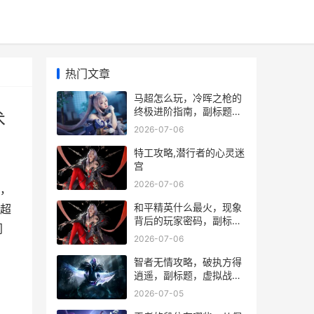
热门文章
马超怎么玩，冷晖之枪的
终极进阶指南，副标题，
术
从入门到精通的战场艺术
2026-07-06
特工攻略,潜行者的心灵迷
宫
2026-07-06
，
和平精英什么最火，现象
超
背后的玩家密码，副标
门
题，从战术竞技到社交宇
2026-07-06
宙的爆火逻辑
智者无情攻略，破执方得
逍遥，副标题，虚拟战场
中的冷静哲学
2026-07-05