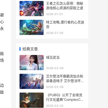
王者之石怎么获得：揭秘
游戏核心资源的获取之道
2026-07-01
避
心
特工攻略,潜行者的心灵迷
宫
永
2026-07-06
经典文章
敌
域见武当
场
2026-03-06
艾尔登法环盾戳流加点和
装备选啥子 艾尔登法环
边
elden ring
2026-03-06
敌
《PUBG》公开了全球流
行文化盛典“ComplexCon
pubg官方公告
2026-03-24