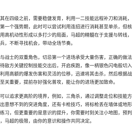
其在四级之前，需要稳健发育，利用一二技能远程补刀和消耗，
第一个强势期，此时可以尝试利用连招进行消耗甚至单杀，但核
用高机动性形成以多打少的局面，马超的精髓在于支援与转线，
兵，不断寻找机会，带动全场节奏。
与战士的双重角色，切忌第一个进场承受大量伤害，正确的做法
待敌方关键控制技能交出后，开启疾跑，像一柄银色闪电般切入
利用高额的爆发伤害和灵活的位移，迅速将其击杀，然后根据战
至关重要，提前存好强化普攻，能让你的进场更加致命。
可以追求更高阶的境界，例如，三角杀，通过调整走位和技能方
出意想不到的突进角度，还有卡枪技巧，将标枪丢在墙体或地形
练习，但更重要的是意识的提升，你需要时刻关注小地图，预判
，马超的极限，由你的意识和操作共同决定。