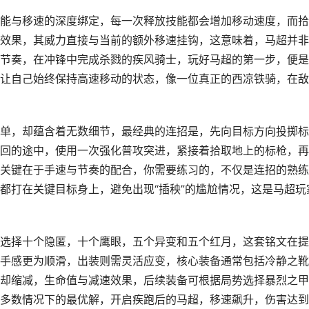
能与移速的深度绑定，每一次释放技能都会增加移动速度，而拾
效果，其威力直接与当前的额外移速挂钩，这意味着，马超并非
节奏，在冲锋中完成杀戮的疾风骑士，玩好马超的第一步，便是
让自己始终保持高速移动的状态，像一位真正的西凉铁骑，在敌
单，却蕴含着无数细节，最经典的连招是，先向目标方向投掷标
回的途中，使用一次强化普攻突进，紧接着拾取地上的标枪，再
关键在于手速与节奏的配合，你需要练习的，不仅是连招的熟练
都打在关键目标身上，避免出现“插秧”的尴尬情况，这是马超玩
选择十个隐匿，十个鹰眼，五个异变和五个红月，这套铭文在提
手感更为顺滑，出装则需灵活应变，核心装备通常包括冷静之靴
却缩减，生命值与减速效果，后续装备可根据局势选择暴烈之甲
多数情况下的最优解，开启疾跑后的马超，移速飙升，伤害达到