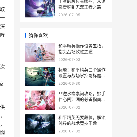
王者的段位有哪些，从倔
强青铜到无双王者之路
取
2026-07-05
一
深
阵
猜你喜欢
和平精英操作设置五指，
指尖战场致胜之道
2026-07-03
次
标题：和平精英三个操作
设置与战场掌控副标题：
操作自定义中的制胜之道
家
2026-06-30
**逆水寒素问攻略，妙手
仁心闯江湖的必备指南，
副标题，从入门到精通的
供
2026-07-02
全方位解析**
，
和平精英无要段位，解锁
纯粹的战术竞技乐趣
，
2026-07-02
巅