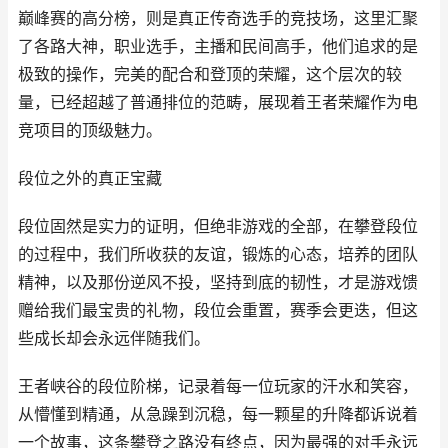
巅峰赛的高分榜，则是真正传奇选手的竞技场，这里汇聚
了各路大神，职业选手，主播和民间高手，他们追求的是
极致的操作，完美的配合和登顶的荣耀，这个层次的较
量，已经超越了普通排位的范畴，展现着王者荣耀作为电
竞项目的顶级魅力。
段位之外的真正宝藏
段位固然是实力的证明，但绝非游戏的全部，在攀登段位
的过程中，我们所收获的友谊，锻炼的心态，培养的团队
精神，以及那份逆风不投，坚持到底的韧性，才是游戏馈
赠给我们最宝贵的礼物，段位会重置，赛季会更迭，但这
些成长却会永远伴随我们。
王者峡谷的段位阶梯，记录着每一位玩家的汗水和笑容，
从懵懂到精通，从急躁到沉稳，每一颗星的升降都诉说着
一个故事，这条攀登之路没有终点，因为最强的对手永远