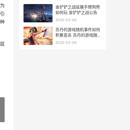
成为
金铲铲之战延展手臂狗熊
如何玩 金铲铲之战公告
引
2026-03-06
种
苏丹的游戏随机事件如何
积累恶名 苏丹的游戏随机
事件怎么触发
2026-03-06
层
»