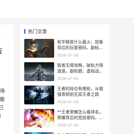
热门文章
和平精英什么最火，现象
背后的玩家密码，副标
宙
题，从战术竞技到社交宇
2026-07-06
宙的爆火逻辑
智者无情攻略，破执方得
逍遥，副标题，虚拟战场
中的冷静哲学
2026-07-05
王者的段位有哪些，从倔
场
强青铜到无双王者之路
能
2026-07-05
已
**王者荣耀怎么看排名，
背
荣耀背后的竞技密码，副
标题，段位背后的策略与
2026-07-05
心态博弈**