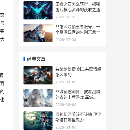
王者之石怎么获得：揭秘
游戏核心资源的获取之道
交
2026-07-01
与
**怎么注销王者账号，一
锦
个资深玩家的告别沉思**
大
2026-07-03
经典文章
共赴剑侠情 剑三共驾情缘
怎么来的
满
2026-03-06
团
家的
罪域征途测评：披着战棋
外衣的卡牌游戏 罪域
也
1314
2026-03-06
原神伊涅芙该不该抽 伊涅
斯塔在哪里效力
2026-03-06