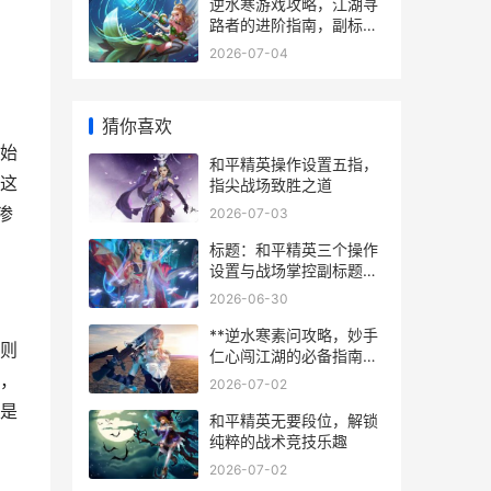
逆水寒游戏攻略，江湖寻
路者的进阶指南，副标
题，从新手到高手的实战
2026-07-04
心得
猜你喜欢
始
和平精英操作设置五指，
这
指尖战场致胜之道
渗
2026-07-03
标题：和平精英三个操作
设置与战场掌控副标题：
操作自定义中的制胜之道
2026-06-30
**逆水寒素问攻略，妙手
则
仁心闯江湖的必备指南，
副标题，从入门到精通的
，
2026-07-02
全方位解析**
是
和平精英无要段位，解锁
纯粹的战术竞技乐趣
2026-07-02