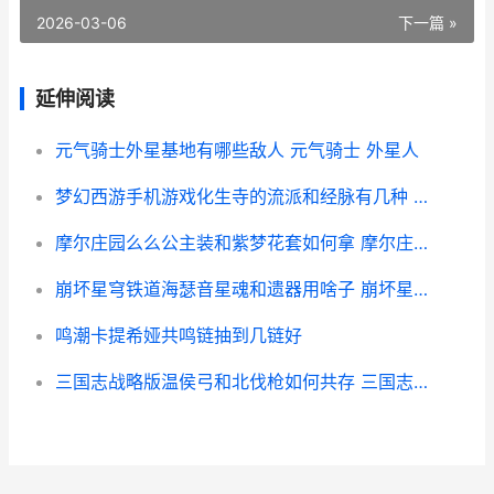
2026-03-06
下一篇 »
延伸阅读
元气骑士外星基地有哪些敌人 元气骑士 外星人
梦幻西游手机游戏化生寺的流派和经脉有几种 梦幻西游手机游苹果
摩尔庄园么么公主装和紫梦花套如何拿 摩尔庄园么么公主生日
崩坏星穹铁道海瑟音星魂和遗器用啥子 崩坏星穹铁道海盗占领列车
鸣潮卡提希娅共鸣链抽到几链好
三国志战略版温侯弓和北伐枪如何共存 三国志战略版温侯吕布