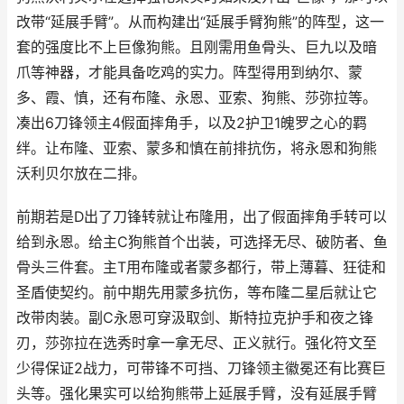
改带“延展手臂”。从而构建出“延展手臂狗熊”的阵型，这一
套的强度比不上巨像狗熊。且刚需用鱼骨头、巨九以及暗
爪等神器，才能具备吃鸡的实力。阵型得用到纳尔、蒙
多、霞、慎，还有布隆、永恩、亚索、狗熊、莎弥拉等。
凑出6刀锋领主4假面摔角手，以及2护卫1魄罗之心的羁
绊。让布隆、亚索、蒙多和慎在前排抗伤，将永恩和狗熊
沃利贝尔放在二排。
前期若是D出了刀锋转就让布隆用，出了假面摔角手转可以
给到永恩。给主C狗熊首个出装，可选择无尽、破防者、鱼
骨头三件套。主T用布隆或者蒙多都行，带上薄暮、狂徒和
圣盾使契约。前中期先用蒙多抗伤，等布隆二星后就让它
改带肉装。副C永恩可穿汲取剑、斯特拉克护手和夜之锋
刃，莎弥拉在选秀时拿一拿无尽、正义就行。强化符文至
少得保证2战力，可带锋不可挡、刀锋领主徽冕还有比赛巨
头等。强化果实可以给狗熊带上延展手臂，没有延展手臂