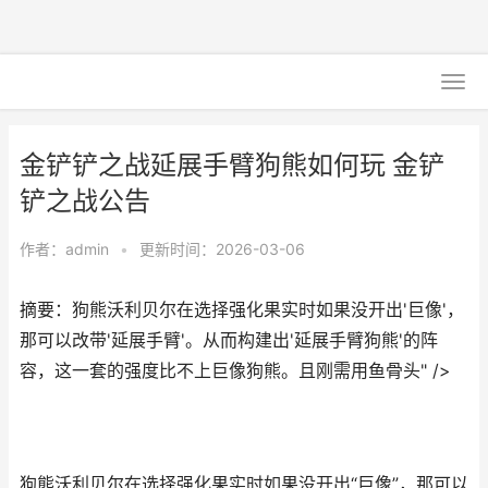
金铲铲之战延展手臂狗熊如何玩 金铲
铲之战公告
作者：
admin
•
更新时间：2026-03-06
摘要：狗熊沃利贝尔在选择强化果实时如果没开出'巨像'，
那可以改带'延展手臂'。从而构建出'延展手臂狗熊'的阵
容，这一套的强度比不上巨像狗熊。且刚需用鱼骨头" />
狗熊沃利贝尔在选择强化果实时如果没开出“巨像”，那可以