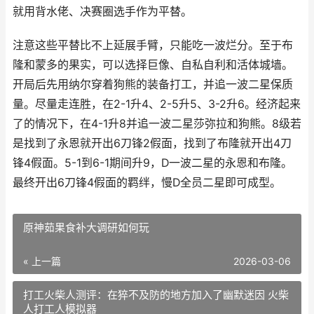
就用背水佬、决赛圈选手作为平替。
注意这些平替比不上延展手臂，只能吃一波烂分。至于布
隆和蒙多的果实，可以选择巨像、自私自利和活体城墙。
开局后先用纳尔穿着狗熊的装备打工，并追一波二星保质
量。尽量走连胜，在2-1升4、2-5升5、3-2升6。经济起来
了的情况下，在4-1升8并追一波二星莎弥拉和狗熊。8级若
是找到了永恩就开出6刀锋2假面，找到了布隆就开出4刀
锋4假面。5-1到6-1期间升9，D一波二星的永恩和布隆。
最终开出6刀锋4假面的羁绊，慢D全员二星即可成型。
原神茹果食补大调研如何玩
« 上一篇
2026-03-06
打工火柴人测评：在猝不及防的地方加入了幽默迷因 火柴
人打工人模拟器