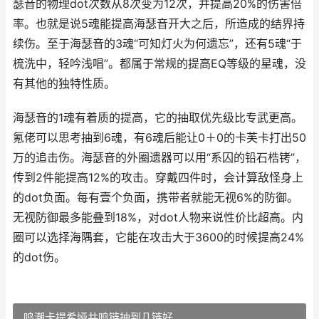
瑟音的物理dot次数从8次变为12次，并提高20%的伤害倍
率。也就是说5魂能提高海瑟音开大之后，所造成的结界持
续伤。至于海瑟音的3魂“可知灯火为何遗忘”，还有5魂“于
梳洗中，轻吟浅唱”。都属于常规的提高EQ等级的星魂，没
有其他的独特性质。
海瑟音的1魂有着质的提高，它的抽取优先级比专武更高。
氪佬可以思考抽到6魂，有6魂后能让0＋0的卡芙卡打出50
万的追击伤。海瑟音的外圈遗器可以用“系囚的铅石梏铐”，
传到2件能提高12%的攻击。穿戴四件时，会计算敌怪身上
的dot负面。每有壹个负面，携带者就能无视6%的防御。
无视防御最多能叠到18%，对dot人物来说性价比超高。内
圈可以选择海隅套，它能在攻击大于3600的时候提高24%
的dot伤。
鸣潮卡提希娅共鸣链抽到几链好