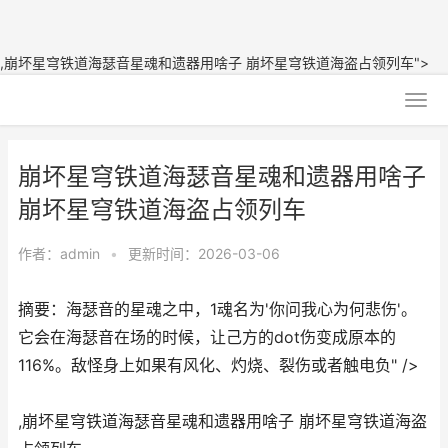
,崩坏星穹铁道海瑟音星魂和遗器用啥子 崩坏星穹铁道海盗占领列车">
崩坏星穹铁道海瑟音星魂和遗器用啥子
崩坏星穹铁道海盗占领列车
作者：
admin
•
更新时间：2026-03-06
摘要：海瑟音的星魂之中，1魂名为'你问我心为何悲伤'。
它会在海瑟音在场的时候，让己方的dot伤变成原本的
116%。敌怪身上如果有风化、灼烧、裂伤或者触电负" />
,崩坏星穹铁道海瑟音星魂和遗器用啥子 崩坏星穹铁道海盗