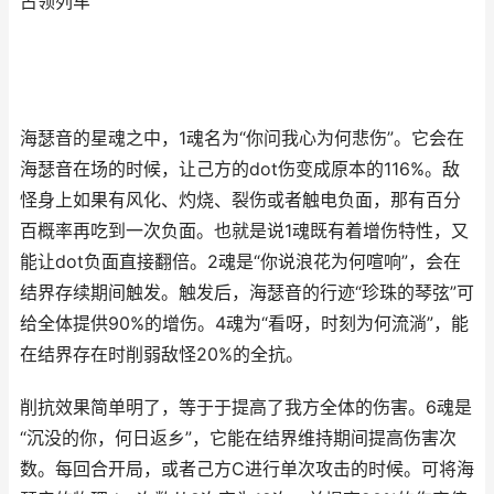
占领列车
海瑟音的星魂之中，1魂名为“你问我心为何悲伤”。它会在
海瑟音在场的时候，让己方的dot伤变成原本的116%。敌
怪身上如果有风化、灼烧、裂伤或者触电负面，那有百分
百概率再吃到一次负面。也就是说1魂既有着增伤特性，又
能让dot负面直接翻倍。2魂是“你说浪花为何喧响”，会在
结界存续期间触发。触发后，海瑟音的行迹“珍珠的琴弦”可
给全体提供90%的增伤。4魂为“看呀，时刻为何流淌”，能
在结界存在时削弱敌怪20%的全抗。
削抗效果简单明了，等于于提高了我方全体的伤害。6魂是
“沉没的你，何日返乡”，它能在结界维持期间提高伤害次
数。每回合开局，或者己方C进行单次攻击的时候。可将海