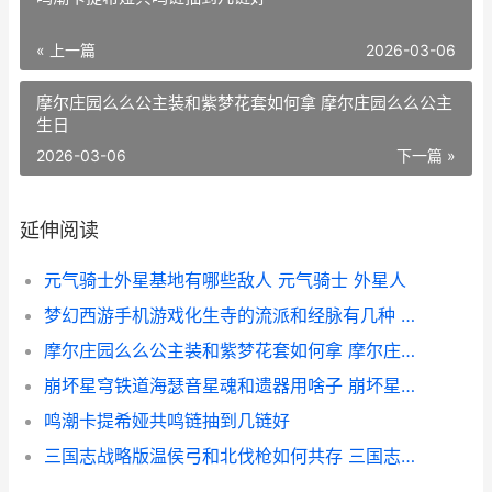
« 上一篇
2026-03-06
摩尔庄园么么公主装和紫梦花套如何拿 摩尔庄园么么公主
生日
2026-03-06
下一篇 »
延伸阅读
元气骑士外星基地有哪些敌人 元气骑士 外星人
梦幻西游手机游戏化生寺的流派和经脉有几种 梦幻西游手机游苹果
摩尔庄园么么公主装和紫梦花套如何拿 摩尔庄园么么公主生日
崩坏星穹铁道海瑟音星魂和遗器用啥子 崩坏星穹铁道海盗占领列车
鸣潮卡提希娅共鸣链抽到几链好
三国志战略版温侯弓和北伐枪如何共存 三国志战略版温侯吕布