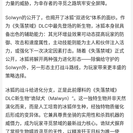
力量的威胁，为幸存者的寻觅之路筑牢安全屏障。
Solwyn的公开了，也揭开了冰狐“双进化”体系的面纱。作
为《失落禁域》DLC中最先登场的新生物，冰狐本身就具
备出色的辅助能力：其光环增益效果可动态提高玩家的防
御、攻击和速度属性，主动技能则能为主人和伙伴注入活
力，或强化下一次决定因素打击。随着《失落禁域》正式
公开，冰狐将解开两种强力进化形态——除偏给守护的
Solwyn外，另一形态主打战斗路线，为玩家带来更丰盛的
策略选择。
冰狐的战斗给进化分支，正是此前爆料的《失落禁域》
DLC新生物“诡狱犬（Malwyn）”。这一独特生物并非天然
演化而来，而是人工培育的冰狐伴生种，经独特物质催化
后形成的变异体。它兼具尊贵坐骑的实用性和杀戮机器的
威慑力，成为玩家寻觅禁域的最新战力核心。诡狱犬摒弃
了常规生物嬉戏寻觅的天性，以精准歼灭目标为唯一使