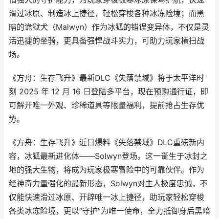
滑过冰原、制造冰上捷径，轻松穿梭各种冰冻险境；而黑
暗的诡狱犬（Malwyn）作为冰狐的错误变异体，不仅是灵
活迅捷的坐骑，更具备强悍战斗实力，可助力玩家横扫战
场。
《方舟：生存飞升》最新DLC《失落禁域》将于太平洋时
刻 2025 年 12 月 16 日登陆多平台，现在预购通行证，即
可解开唯一外观、珍稀道具等限量福利，提前抢占生存优
势。
《方舟：生存飞升》近日爆料《失落禁域》DLC重磅新内
容，冰狐最新进化体——Solwyn登场。这一诞生于冰封之
地的强大生物，将成为玩家极寒冒险中的可靠伙伴。作为
经神奇力量强化的最新形态，Solwyn对主人极度忠诚，不
仅能快速滑过冰原、开辟唯一冰上捷径，助玩家轻松穿梭
各类冰冻险境，更以“守护”为唯一使命，全力抵御身后黑暗