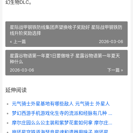
幻生物DLC。
星际战甲钢铁防线集团声望换啥子奖励好 星际战甲钢铁防
线升阶奖励选择
« 上一篇
2026-03-06
星露谷物语第一年夏1日要做啥子 星露谷物语第一年夏天
种什么
2026-03-06
下一篇 »
延伸阅读
元气骑士外星基地有哪些敌人 元气骑士 外星人
梦幻西游手机游戏化生寺的流派和经脉有几种 梦幻西游手机游苹果
摩尔庄园么么公主装和紫梦花套如何拿 摩尔庄园么么公主生日
崩坏星穹铁道海瑟音星魂和遗器用啥子 崩坏星穹铁道海盗占领列车