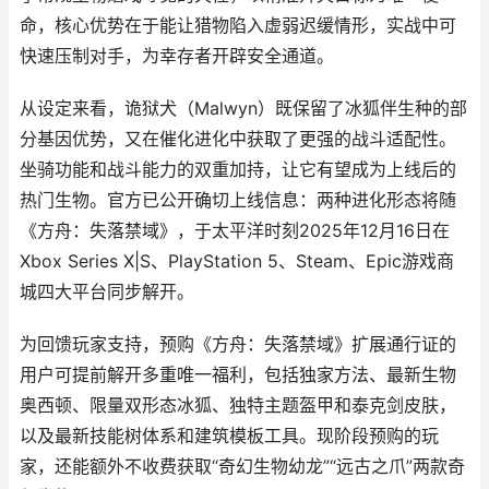
命，核心优势在于能让猎物陷入虚弱迟缓情形，实战中可
快速压制对手，为幸存者开辟安全通道。
从设定来看，诡狱犬（Malwyn）既保留了冰狐伴生种的部
分基因优势，又在催化进化中获取了更强的战斗适配性。
坐骑功能和战斗能力的双重加持，让它有望成为上线后的
热门生物。官方已公开确切上线信息：两种进化形态将随
《方舟：失落禁域》，于太平洋时刻2025年12月16日在
Xbox Series X|S、PlayStation 5、Steam、Epic游戏商
城四大平台同步解开。
为回馈玩家支持，预购《方舟：失落禁域》扩展通行证的
用户可提前解开多重唯一福利，包括独家方法、最新生物
奥西顿、限量双形态冰狐、独特主题盔甲和泰克剑皮肤，
以及最新技能树体系和建筑模板工具。现阶段预购的玩
家，还能额外不收费获取“奇幻生物幼龙”“远古之爪”两款奇