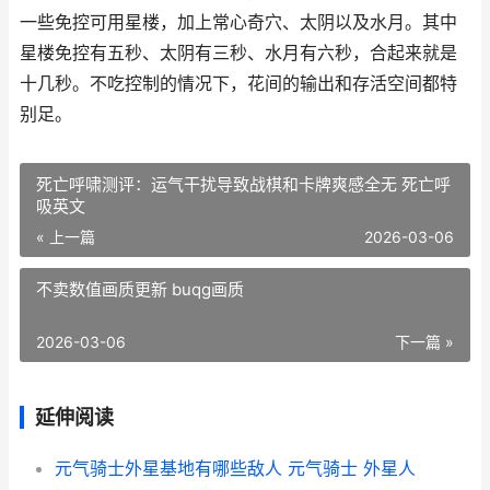
一些免控可用星楼，加上常心奇穴、太阴以及水月。其中
星楼免控有五秒、太阴有三秒、水月有六秒，合起来就是
十几秒。不吃控制的情况下，花间的输出和存活空间都特
别足。
死亡呼啸测评：运气干扰导致战棋和卡牌爽感全无 死亡呼
吸英文
« 上一篇
2026-03-06
不卖数值画质更新 buqg画质
2026-03-06
下一篇 »
延伸阅读
元气骑士外星基地有哪些敌人 元气骑士 外星人