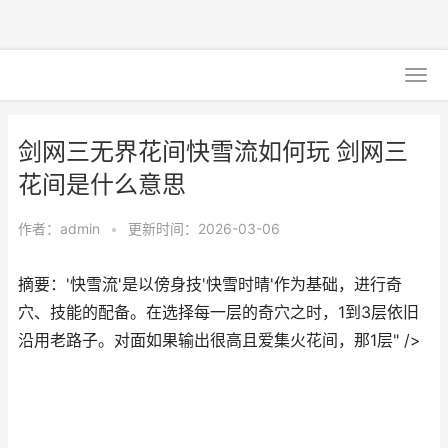
剑网三无界花间快雪流如何玩 剑网三
花间是什么意思
作者：
admin
•
更新时间：2026-03-06
摘要：'快雪流'是以傍身技'快雪时晴'作为基础，进行奇
穴、技能的配备。在选择每一层的奇穴之时，1到3层依旧
沿用老路子。对面如果输出很高且爱集火花间，那1层" />