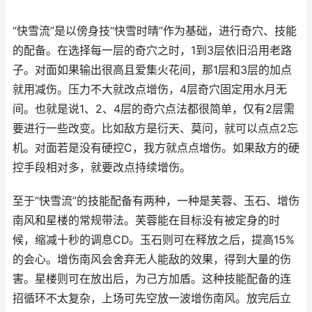
“快雪流”是以傍身技“快雪时晴”作为基础，进行奇穴、技能
的配备。在选择每一层的奇穴之时，1到3层依旧沿用老路
子。对面如果输出很高且爱集火花间，那1层和3层的加点
就用减伤。压力不大就改点增伤，4层奇穴固定用水月无
间。也就是说1、2、4层的奇穴点法都很简单，仅有2层需
要进行一些改变。比如敌方是衍天、莫问，就可以点点2忘
机。对面若是没有硬控C，我方就点点增伤。如果敌方的硬
控手段相对多，就要改点持续增伤。
至于“快雪流”的技能配备有两种，一种是芙蓉、玉石、增伤
南风和星楼的常规带法。芙蓉能在目标没有被定身的时
候，缩减十秒的调息CD。玉石则可在释放之后，提高15%
的会心。增伤南风会舍弃无人能敌的效果，得到大量的伤
害。星楼则可在放出后，为己方加盾。这种技能配备的连
招循环不太复杂，上场可先空放一波增伤南风。放完后立