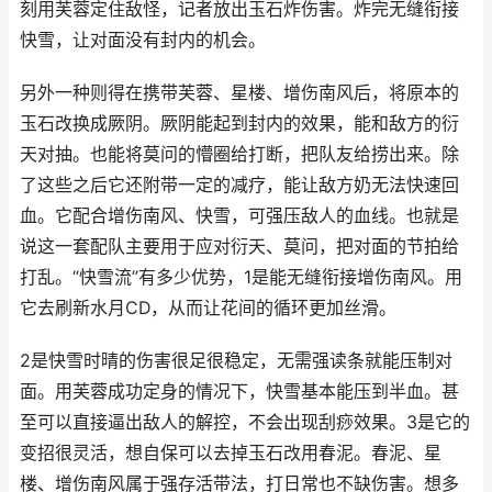
刻用芙蓉定住敌怪，记者放出玉石炸伤害。炸完无缝衔接
快雪，让对面没有封内的机会。
另外一种则得在携带芙蓉、星楼、增伤南风后，将原本的
玉石改换成厥阴。厥阴能起到封内的效果，能和敌方的衍
天对抽。也能将莫问的懵圈给打断，把队友给捞出来。除
了这些之后它还附带一定的减疗，能让敌方奶无法快速回
血。它配合增伤南风、快雪，可强压敌人的血线。也就是
说这一套配队主要用于应对衍天、莫问，把对面的节拍给
打乱。“快雪流”有多少优势，1是能无缝衔接增伤南风。用
它去刷新水月CD，从而让花间的循环更加丝滑。
2是快雪时晴的伤害很足很稳定，无需强读条就能压制对
面。用芙蓉成功定身的情况下，快雪基本能压到半血。甚
至可以直接逼出敌人的解控，不会出现刮痧效果。3是它的
变招很灵活，想自保可以去掉玉石改用春泥。春泥、星
楼、增伤南风属于强存活带法，打日常也不缺伤害。想多