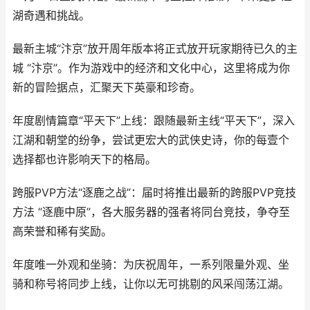
湖奇遇和挑战。
最新主城“汴京”放开周年版本将正式放开玩家期待已久的主
城 “汴京”。作为游戏中的经济和文化中心，这里将成为你
新的冒险据点，汇聚天下英豪和珍奇。
年度剧情篇章“平天下”上线：跟随最新主线“平天下”，深入
江湖和朝堂的纷争，尝试更宏大的武侠史诗，你的每壹个
选择都也许影响天下的格局。
跨服PVP方法“逐鹿之战”：届时将推出最新的跨服PVP竞技
方法 “逐鹿中原”，各大服务器的强者将同台竞技，争夺至
高荣誉和稀有奖励。
年度唯一外观和坐骑：为庆祝周年，一系列限量外观、坐
骑和称号将同步上线，让你以无可挑剔的风采闯荡江湖。