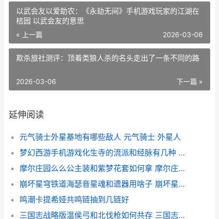
以武会友以爱助农：《永劫无间》手机游戏玩家的江湖在
桔园 以武会友的意思
« 上一篇
2026-03-06
欺杀旅社测评：顶着类狼人杀的名头走出了一条不同的路
2026-03-06
下一篇 »
延伸阅读
元气骑士外星基地有哪些敌人 元气骑士 外星人
梦幻西游手机游戏化生寺的流派和经脉有几种 梦幻西游手机游苹果
摩尔庄园么么公主装和紫梦花套如何拿 摩尔庄园么么公主生日
崩坏星穹铁道海瑟音星魂和遗器用啥子 崩坏星穹铁道海盗占领列车
鸣潮卡提希娅共鸣链抽到几链好
三国志战略版温侯弓和北伐枪如何共存 三国志战略版温侯吕布