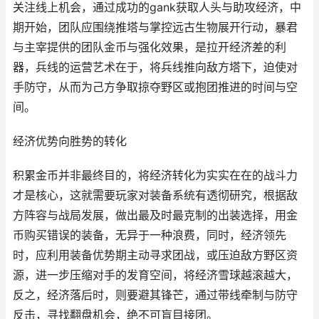
关注线上机会，通过成功的gank获取人头与助攻经济，中
期开始，团队应围绕推塔与掌控远古生物展开行动，暴君
与主宰提供的团队金币与强化效果，是拉开经济差的利
器，兵线的运营艺术在于，将兵线推向敌方塔下，迫使对
手防守，从而为己方争取掠夺野区或抱团推进的时间与空
间。
经济优势向胜势的转化
积累金币并非最终目的，将经济转化为实实在在的战斗力
才是核心，这就需要玩家对装备系统有透彻研究，根据敌
方阵容与战局发展，做出最及时最克制的出装选择，用金
币购买错误的装备，无异于一种浪费，同时，经济领先
时，应利用装备优势期主动寻求团战，或压迫敌方野区资
源，进一步压缩对手的发育空间，将经济雪球越滚越大，
反之，经济落后时，则要避其锋芒，通过带线牵制与防守
反击，寻找翻盘机会，绝不可盲目接团。