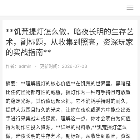
**饥荒提灯怎么做，暗夜长明的生存艺
术，副标题，从收集到照亮，资深玩家
的实战指南**
作者：
admin
•
更新时间：2026-07-03
摘要：**理解提灯的核心价值**在饥荒的世界里，黑暗是
比任何怪物都可怕的威胁，提灯作为一种可手持且可放置
的稳定光源，其价值远超火把，它不消耗手持时的耐久，
提供大范围且持久的光亮，让你在夜晚或洞穴中能空出双
手进行采集战斗或探索，理解这一点，你才会明白为何值
得为制作它投入资源。**详尽的材料收,**饥荒提灯怎么
做，暗夜长明的生存艺术，副标题，从收集到照亮，资深