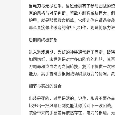
当电刀与无尽在手，鲁班便拥有了参与团战的资
家的风格与对局判断，若敌方刺客威胁巨大，例
护甲，就是那根救命稻草，它能让你在遭遇突袭
那么直接做出破晓的穿甲弓组件，则是将暴力进
后期的终极梦想
进入游戏后期，鲁班的神装通常趋于固定，破晓
如同切纸，末世则是对付多肉阵容的利器，其百
刀司命和泣血之刃之间轮换，复活甲提供一次容
能力，高手鲁班会根据战场瞬息万变的情况，灵
细节与实战的融合
出装是死的，对局是活的，记住，永远不要吝啬
比多出一把风暴巨剑更能让你活到下一波团战，
装备带来的手感差异依然存在，电刀的移速，无