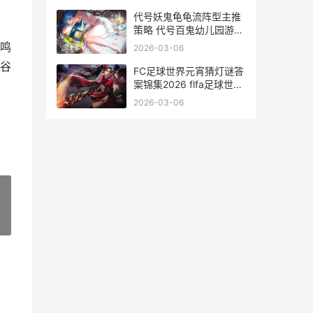
台
代号妖鬼龟龟流阵型主推
策略 代号百鬼幼儿园游戏
网易官网
鸣
2026-03-06
谷
FC足球世界元宵猜灯谜答
案锦集2026 flfa足球世界
游戏视频
2026-03-06
»