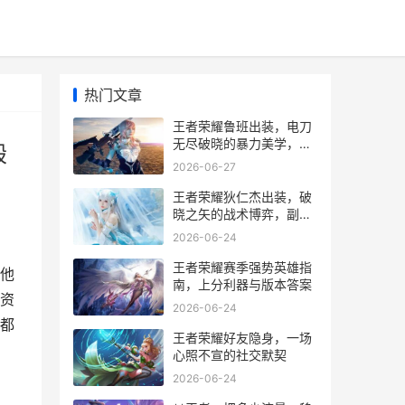
热门文章
王者荣耀鲁班出装，电刀
无尽破晓的暴力美学，副
毁
标题，小短腿的生存与毁
2026-06-27
灭之歌
王者荣耀狄仁杰出装，破
晓之矢的战术博弈，副标
题，从末世到破晓的射手
2026-06-24
进化之路
王者荣耀赛季强势英雄指
他
南，上分利器与版本答案
资
2026-06-24
都
王者荣耀好友隐身，一场
心照不宣的社交默契
2026-06-24