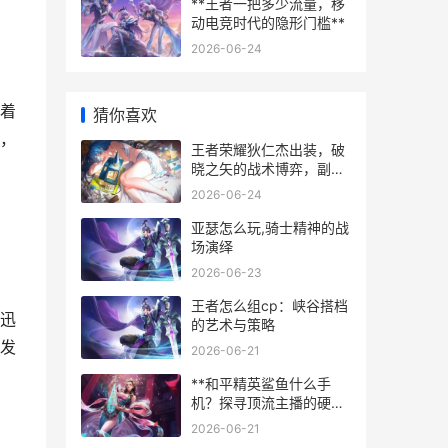
**王者一把多少流量，移
动电竞时代的隐形门槛**
2026-06-24
着
猜你喜欢
，
王者荣耀狄仁杰出装，破
晓之矢的战术博弈，副标
题，从末世到破晓的射手
2026-06-24
进化之路
亚瑟怎么玩,骑士精神的战
场演绎
2026-06-23
王者怎么组cp：峡谷搭档
迅
的艺术与策略
发
2026-06-21
**和平精英鲨鱼什么手
机？探寻顶流主播的硬件
选择与实战启示**
2026-06-21