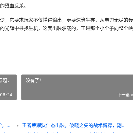
的残血反杀。
途，它要求玩家不仅懂得输出，更要深谙生存，从电刀无尽的轰
的光辉中寻找生机，这套出装承载的，正是那个小个子向整个峡
标题，
没有了！
-06-24
下一篇 
王者荣耀鲁班出装，电刀无尽破晓的暴力美学，副标题，小短腿的生存与毁灭之歌
王者荣耀狄仁杰出装，破晓之矢的战术博弈，副标题，从末世到破晓的射手进化之路