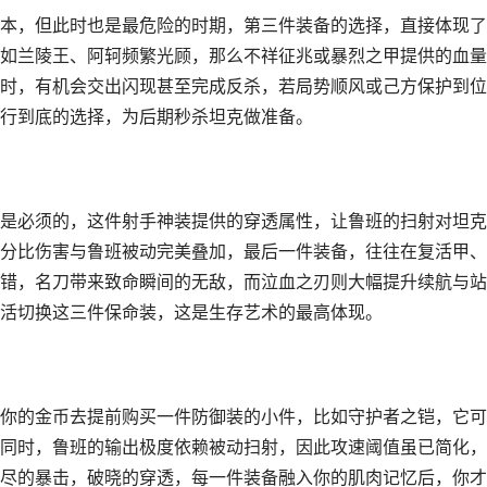
本，但此时也是最危险的时期，第三件装备的选择，直接体现了
如兰陵王、阿轲频繁光顾，那么不祥征兆或暴烈之甲提供的血量
时，有机会交出闪现甚至完成反杀，若局势顺风或己方保护到位
行到底的选择，为后期秒杀坦克做准备。
是必须的，这件射手神装提供的穿透属性，让鲁班的扫射对坦克
分比伤害与鲁班被动完美叠加，最后一件装备，往往在复活甲、
错，名刀带来致命瞬间的无敌，而泣血之刃则大幅提升续航与站
活切换这三件保命装，这是生存艺术的最高体现。
你的金币去提前购买一件防御装的小件，比如守护者之铠，它可
同时，鲁班的输出极度依赖被动扫射，因此攻速阈值虽已简化，
尽的暴击，破晓的穿透，每一件装备融入你的肌肉记忆后，你才