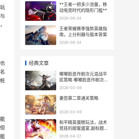
**王者一把多少流量，移
玩
动电竞时代的隐形门槛**
与
2026-06-24
，
王者荣耀赛季强势英雄指
南，上分利器与版本答案
2026-06-24
经典文章
也
名
嘟嘟脸恶作剧次元混战平
民策略 嘟嘟脸恶作剧次元
桩
光队阵容
2026-03-06
妻怨第二章通关策略
2026-03-06
能
和平精英蛋糕玩法，战术
但
竞技的甜蜜盛宴,副标题，
生存与狂欢交织的决胜舞
能
2026-04-27