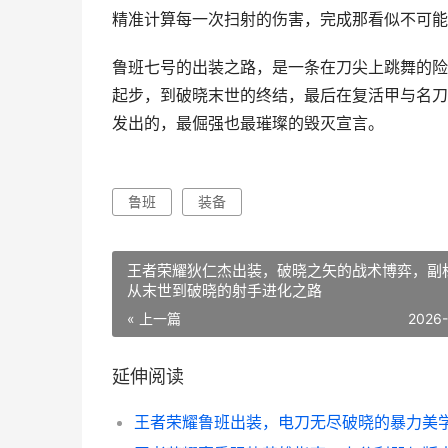
精准计算每一次扫射的伤害，完成那看似不可能
鲁班七号的出装之路，是一条在刀尖上跳舞的险
起步，到破晓末世的终结，最后在复活甲与名刀
发出的，最倔强也最璀璨的毁灭宣言。
鲁班
装备
王者荣耀狄仁杰出装，破晓之矢的战术博弈，副
从末世到破晓的射手进化之路
« 上一篇
2026
延伸阅读