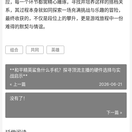
应，每一个环节都需精心雕琢，寻找并培养这样的搭档关
系，其过程本身就如同探索一场充满挑战与乐趣的冒险，
最终收获的，不仅是段位上的攀升，更是游戏旅程中一份
难得的默契与情谊。
组合
共同
英雄
**和平精英鲨鱼什么手机？探寻顶流主播的硬件选择与实
战启示**
« 上一篇
2026-06-21
没有了！
下一篇 »