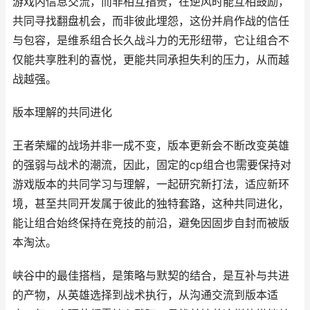
游戏内信息交流，而非相互指责，在逆风时能互相鼓励，
共同寻找翻盘机会，而非彼此埋怨，这份并肩作战的信任
与包容，是维系组合长久战斗力的无形纽带，它让组合不
仅能共享胜利的喜悦，更能共同承担失利的压力，从而越
战越强。
版本理解的共同进化
王者荣耀的战场并非一成不变，版本更新会不断改变英雄
的强弱与战术的潮流，因此，固定的cp组合也需要保持对
游戏版本的共同学习与理解，一起研究新打法，适应新环
境，甚至共同开发属于彼此的独特套路，这种共同进化，
能让组合始终保持在竞技的前沿，避免因固步自封而被版
本淘汰。
峡谷中的最佳搭档，是策略与默契的结合，是互补与共进
的产物，从英雄选择到战术执行，从沟通交流到版本适