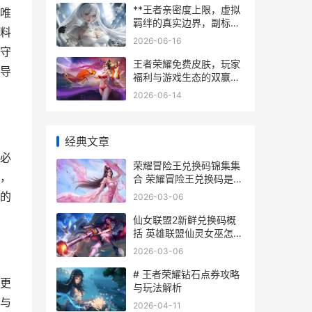
**王者亲密度上限，虚拟
唯
羁绊的真实边界，副标
料
题，数字时代的友情刻度
2026-06-16
**
守
王者荣耀免费皮肤，玩家
导
福利与游戏生态的双赢之
道副标题，浅析免费皮肤
2026-06-14
背后的策略与影响
经典文章
必
荣耀冒险王兑换码锦集集
，
合 荣耀冒险王兑换码是多
少
的
2026-03-06
仙女联盟2新鲜兑换码概
括 英雄联盟仙灵女巫怎么
玩
2026-03-06
# 王者荣耀钻石点券攻略
更
与玩法解析
与
2026-04-11