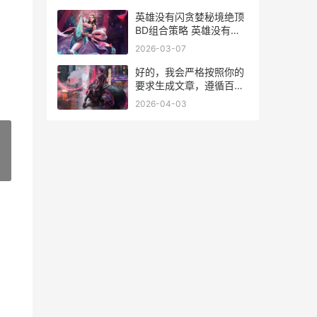
英雄没有闪贪婪秘境绝顶
BD组合策略 英雄没有闪
贪婪密钥
2026-03-07
好的，我会严格按照你的
要求生成文章，遵循百度
经验的格式、逻辑清晰、
2026-04-03
段落小深入了解明确，并
且避开你列出的禁用词
汇。文章字数控制在800-
1200字。
»