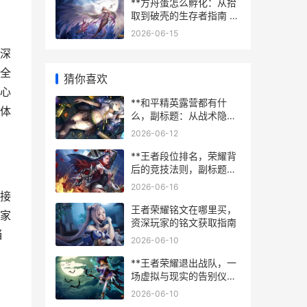
**方舟蛋怎么孵化：从拾
取到破壳的生存者指南 副
标题：温度与耐心的博弈
2026-06-15
**
深
全
猜你喜欢
心
**和平精英露营都有什
体
么，副标题：从战术隐蔽
到心灵栖息**
2026-06-12
**王者段位排名，荣耀背
后的竞技法则，副标题，
攀登天梯的智慧与心路**
2026-06-16
接
王者荣耀铭文在哪里买，
家
资深玩家的铭文获取指南
当
2026-06-10
**王者荣耀退出战队，一
场虚拟与现实的告别仪式
**
2026-06-10