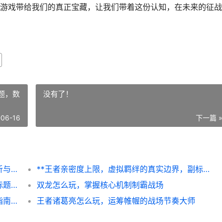
游戏带给我们的真正宝藏，让我们带着这份认知，在未来的征战
题，数
没有了！
-06-16
下一篇 
**王者实名认证怎么改，资深玩家的深度解析与指引**
**王者亲密度上限，虚拟羁绊的真实边界，副标题，数字时代的友情刻度**
**王者段位排名，荣耀背后的竞技法则，副标题，攀登天梯的智慧与心路**
双龙怎么玩，掌握核心机制制霸战场
**方舟蛋怎么孵化：从拾取到破壳的生存者指南 副标题：温度与耐心的博弈**
王者诸葛亮怎么玩，运筹帷幄的战场节奏大师