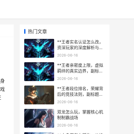
热门文章
**王者实名认证怎么改，
资深玩家的深度解析与指
引**
2026-06-16
**王者亲密度上限，虚拟
羁绊的真实边界，副标
题，数字时代的友情刻度
2026-06-16
实身
**
**王者段位排名，荣耀背
戏
后的竞技法则，副标题，
证
攀登天梯的智慧与心路**
2026-06-16
双龙怎么玩，掌握核心机
制制霸战场
2026-06-16