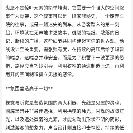
鬼屋不是惊吓元素的简单堆砌，它需要一个强大的空间叙
事作为骨架，这个叙事可以是一段家族秘史，一个废弃医
院的往事，或是一趟迷失的列车，从游客踏入的第一刻
起，环境就在无声地讲述故事，斑驳的墙纸，散落的日
记，断续的广播，这些细节共同构建起可信的世界观，动
线设计至关重要，需张弛有度，在持续的高压后给予短暂
的喘息，这喘息并非安全，而是为了积蓄下一波更深的恐
惧，路径应当巧妙引导，利用狭窄的通道制造压迫，再利
用开阔空间制造孤立无援的感觉。
**氛围营造高于一切**
视觉与听觉是营造氛围的两大利器，光线是鬼屋的灵魂，
彻底黑暗并非最佳选择，利用摇曳的烛光，闪烁的故障灯
光，以及远处微弱的光源，才能勾勒出形状不明的阴影，
刺激游客的想象力，声音设计则直接叩击神经，持续的低