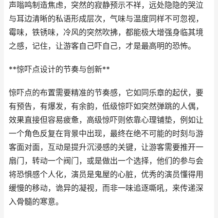
声嗡鸣制造焦虑，突然的寂静预示不祥，远处隐隐的哭泣
与耳边清晰的私语形成层次，气味与温度同样不可忽视，
霉味，铁锈味，冷风的突然吹拂，都能极大增强身临其境
之感，记住，让游客自己吓自己，才是最高明的恐怖。
**惊吓点设计的节奏与创新**
惊吓点的布置需要精准的节奏感，它如同乐章的起伏，要
有预告，有爆发，有余韵，低级惊吓如突然弹跳的人偶，
效果直接但容易疲惫，高级惊吓则依靠心理铺垫，例如让
一个角色反复在背景中出现，最终在绝不可能的时刻与游
客面对面，互动是提升沉浸感的关键，让游客需要推开一
扇门，转动一个阀门，或是做出一个选择，他们的参与会
将恐惧感个人化，演员是鬼屋的心脏，优秀的演员懂得用
缓慢的移动，诡异的凝视，而非一味追逐嘶吼，来传递深
入骨髓的寒意。