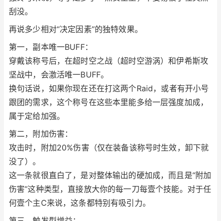
刮没。
再说多少相对“决定因素”的独特效果。
第一，副本唯一BUFF：
穿戴该称号后，在超时空之战（超时空游涡）和伊希斯攻
坚战中，会激活唯一BUFF。
换句话说，如果你现在还在打这两个Raid，或者有开小号
跟团的需求，这个称号在这些本里能多给一层强度加成，
属于定给加强。
第二，附加伤害：
攻击时，附加20%伤害（仅在装备该称号时生效，卸下就
没了）。
这一条就很直白了，是对整体输出的硬加成，而且是“附加
伤害”这种类型，直接放大你的每一刀每壹个技能。对于任
何壹个主C来说，这条都特别有吸引力。
第三，触发型增益：