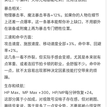
暴击相关：
物理暴击率、魔法暴击率各+12%。如果你的人物在细节
上还差一点爆率，这一条基本能帮你补上缺口，不用额外
在装备或附魔上再为暴击专门牺牲位置。
三速和命中方面：
攻击速度、施放速度、移动速度全部+3%，命中率、回避
率+2%。
这几条一看不炸裂，但实际手感会变顺，尤其是本来就有
点笨重、或者连招节拍卡顿的职业，会舒服不少。命中补
一点，就不太容易出现那种决定因素技能打空带来的烦
躁。
生存和续航：
HP Max、MP Max +300，HP/MP每分钟恢复+24。
这部分属于小加成，对极致号没啥子存在感，但对刷图、
搬砖号来说，等于是多了一点安全垫，不要易被小怪突然