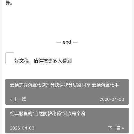
异。
— end —
好文稿，值得被更多人看到
云顶之弈海盗枪剑升分快速吃分思路同享 云顶海盗枪手
« 上一篇
2026-04-03
经典服里的“自然防护秘药”到底是个啥
2026-04-03
下一篇 »