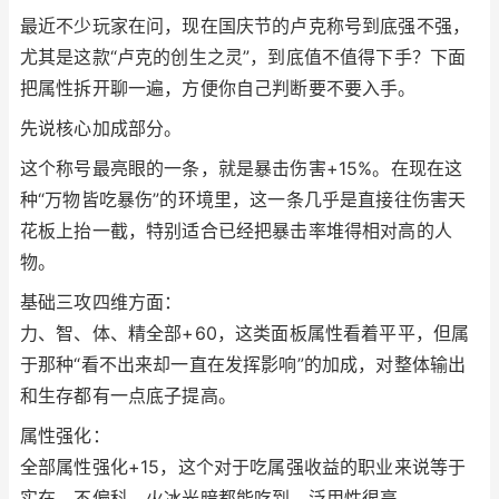
最近不少玩家在问，现在国庆节的卢克称号到底强不强，
尤其是这款“卢克的创生之灵”，到底值不值得下手？下面
把属性拆开聊一遍，方便你自己判断要不要入手。
先说核心加成部分。
这个称号最亮眼的一条，就是暴击伤害+15%。在现在这
种“万物皆吃暴伤”的环境里，这一条几乎是直接往伤害天
花板上抬一截，特别适合已经把暴击率堆得相对高的人
物。
基础三攻四维方面：
力、智、体、精全部+60，这类面板属性看着平平，但属
于那种“看不出来却一直在发挥影响”的加成，对整体输出
和生存都有一点底子提高。
属性强化：
全部属性强化+15，这个对于吃属强收益的职业来说等于
实在，不偏科，火冰光暗都能吃到，泛用性很高。