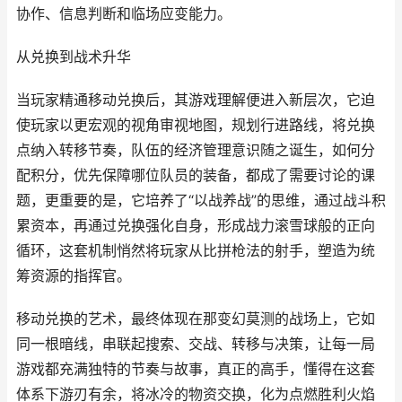
协作、信息判断和临场应变能力。
从兑换到战术升华
当玩家精通移动兑换后，其游戏理解便进入新层次，它迫
使玩家以更宏观的视角审视地图，规划行进路线，将兑换
点纳入转移节奏，队伍的经济管理意识随之诞生，如何分
配积分，优先保障哪位队员的装备，都成了需要讨论的课
题，更重要的是，它培养了“以战养战”的思维，通过战斗积
累资本，再通过兑换强化自身，形成战力滚雪球般的正向
循环，这套机制悄然将玩家从比拼枪法的射手，塑造为统
筹资源的指挥官。
移动兑换的艺术，最终体现在那变幻莫测的战场上，它如
同一根暗线，串联起搜索、交战、转移与决策，让每一局
游戏都充满独特的节奏与故事，真正的高手，懂得在这套
体系下游刃有余，将冰冷的物资交换，化为点燃胜利火焰