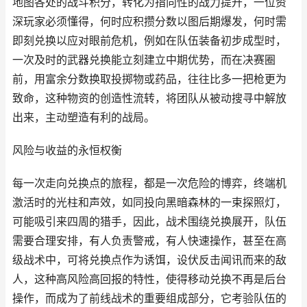
地图各处的战斗积分，转化为指向性的战力提升，一位资
深玩家必须懂得，何时应积攒分数以图后期爆发，何时需
即刻兑换以应对眼前危机，例如在队伍装备初步成型时，
一次及时的武器兑换能立刻建立中期优势，而在决赛圈
前，用富余分数换取投掷物或药品，往往比多一把枪更为
致命，这种物资的创造性流转，将团队从被动搜寻中解放
出来，主动塑造有利的战局。
风险与收益的永恒权衡
每一次走向兑换点的旅程，都是一次危险的博弈，终端机
激活时的光柱和声效，如同投向黑暗森林的一束探照灯，
可能吸引来四周的猎手，因此，战术围绕兑换展开，队伍
需要合理安排，有人负责警戒，有人快速操作，甚至在高
级战术中，可将兑换点作为诱饵，设伏反击闻讯而来的敌
人，这种高风险高回报的特性，使得移动兑换不再是后台
操作，而成为了前线战术的重要组成部分，它考验队伍的