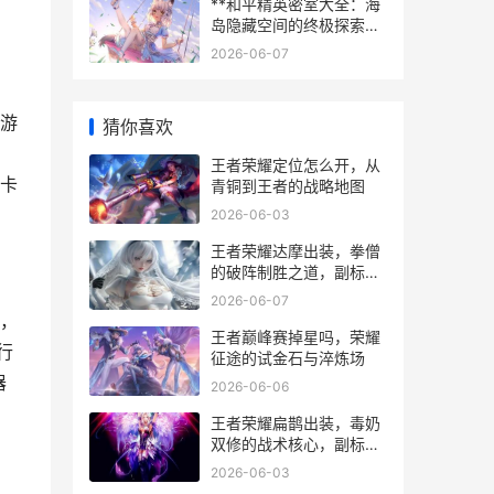
**和平精英密室大全：海
岛隐藏空间的终极探索指
南副标题：追寻绝密宝藏
2026-06-07
破解战场谜题**
游
猜你喜欢
王者荣耀定位怎么开，从
卡
青铜到王者的战略地图
2026-06-03
王者荣耀达摩出装，拳僧
的破阵制胜之道，副标
题，刚猛与灵动的装备哲
2026-06-07
学
，
王者巅峰赛掉星吗，荣耀
行
征途的试金石与淬炼场
器
2026-06-06
王者荣耀扁鹊出装，毒奶
双修的战术核心，副标
题，掌控战场节奏的生命
2026-06-03
艺术家