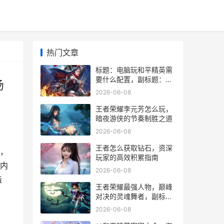
热门文章
标题：电脑玩和平精英需
要什么配置，副标题：资
场
深玩家带你打造流畅战场
2026-06-08
利器
王者荣耀李元芳怎么玩，
暗夜游侠的节奏制胜之道
2026-06-08
王者怎么获取钻石，资深
，
玩家的高效积累指南
内
2026-06-08
造
王者荣耀最强人物，巅峰
对决的灵魂舞者，副标
题，探寻峡谷至高王座的
2026-06-08
永恒魅力