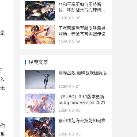
**和平精英如何用特斯
拉，移动战术与心理博弈
的革新**
2026-06-05
王者荣耀后羿新皮肤震撼
是
登场，箭破苍穹再塑传说
2026-06-06
经典文章
行
巅峰战舰 巅峰战舰破解版
入
2026-04-21
无
《PUBG》39.1版本更新
pubg new version 2021
2026-03-06
银和绯范海辛技能如何样
助你
系
2026-03-06