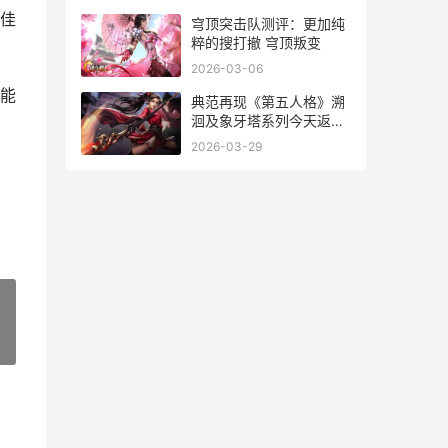
佳
穹顶突击队测评：更加纯
粹的搜打撤 穹顶叛变
2026-03-06
能
典范再现《第五人格》溯
洄及象牙塔系列今天返场
典范 picnic time
2026-03-29
»