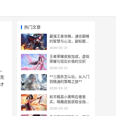
热门文章
最强王者攻略，通往巅峰
的智慧与心法，副标题，
超越段位的终极思维
2026-05-31
王者荣耀皮肤加成，虚拟
荣耀与现实价值的交织
2026-05-31
，
**三国杀怎么玩，从入门
克
到精通的策略之旅**
才
2026-05-31
和平精英小黄鸭在哪里
买，萌趣皮肤获取全指
南，副标题，资深玩家的
2026-05-30
寻鸭之旅与实战心得