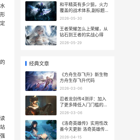
和平精英有多少狙，火力
水
覆盖的战术体系,副标题，
形
狙击武器深度解析与战场
2026-05-30
应用
定
王者荣耀怎么上荣耀，从
钻石到王者的实战心得
2026-05-29
的
经典文章
《方舟生存飞升》新生物
方舟生存飞升代码
2026-03-06
忍者龙剑传4测评：加入
了更多降低入门门槛的操
作设计 忍者龙剑传4boss
2026-03-06
图鉴
读
《洛奇英雄传》实用性改
站
善今天更新 洛奇英雄传反
抗命运
强
2026-04-15