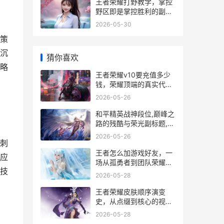
王者荣耀打野教学，掌控
野区即是掌控胜利的副标
题
2026-05-30
策
沉
猜你喜欢
略
王者荣耀v10要充值多少
钱，荣耀顶端的真实代
价，副标题，一位资深玩
2026-05-26
家的深度解析与思考
和平精英战神段位,巅峰之
路的残酷与荣光副标题,从
热血到沉淀的终极试炼
2026-05-26
刺
王者怎么加游戏好友，一
应
场从孤勇者到团队荣耀的
技
社交旅程
2026-05-28
王者荣耀皮肤顺序演变
史，从点缀到核心的视觉
叙事
2026-05-28