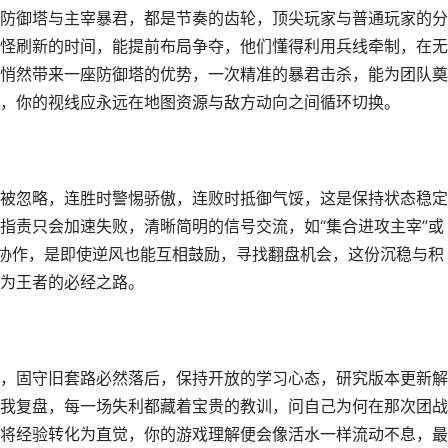
防御塔与主宰暴君，都是节奏的齿轮，顶尖玩家与普通玩家的分
怪刷新的时间，能提前布局争夺，他们懂得利用兵线牵制，在无
悄然带来一座防御塔的优势，一次精准的暴君击杀，能为团队奠
，你的视线应永远在地图资源与敌方动向之间循环切换。
被忽略，连胜时警惕骄傲，连败时抵御气馁，这是保持状态稳定
指责只会加速失败，清晰简明的信号交流，如“集合进攻主宰”或
队协作，是即使逆风也能互相鼓励，寻找翻盘机会，这份沉稳与积
为王者的必经之路。
，固守旧套路必然落后，保持开放的学习心态，研究版本更新解
我复盘，每一场失利都藏着宝贵的教训，问自己为何在那次团战
将经验转化为直觉，你的游戏理解便会像活水一样流动不息，最