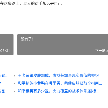
在这条路上，最大的对手永远是自己。
没有了！
-05-31
下一篇 
最强王者攻略，通往巅峰的智慧与心法，副标题，超越段位的终极思维
王者荣耀皮肤加成，虚拟荣耀与现实价值的交织
*
和平精英小黄鸭在哪里买，萌趣皮肤获取全指南，副标题，资深玩家的寻鸭之旅与实战心得
王者荣耀打野教学，掌控野区即是掌控胜利的副标题
和平精英有多少狙，火力覆盖的战术体系,副标题，狙击武器深度解析与战场应用