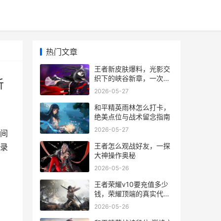
热门文章
王者新皮肤爆料，光影交
织下的峡谷新章，一次关
析
于设计与热爱的深度剖析
2026-05-27
和平精英雨林怎么打卡，
绝美点位与战术留念指南
2026-05-27
间
王者怎么观战好友，一探
录
大神操作奥秘
2026-05-26
王者荣耀v10要充值多少
钱，荣耀顶端的真实代
价，副标题，一位资深玩
2026-05-26
家的深度解析与思考