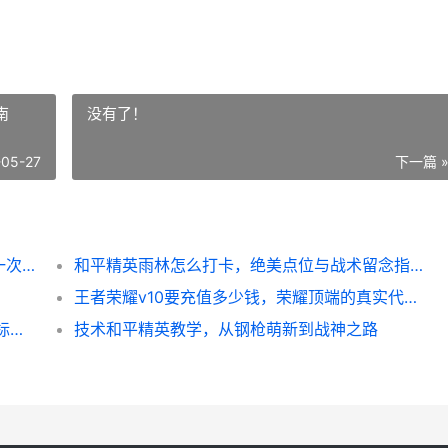
南
没有了！
-05-27
下一篇 
王者新皮肤爆料，光影交织下的峡谷新章，一次关于设计与热爱的深度剖析
和平精英雨林怎么打卡，绝美点位与战术留念指南
王者荣耀v10要充值多少钱，荣耀顶端的真实代价，副标题，一位资深玩家的深度解析与思考
和平精英战神段位,巅峰之路的残酷与荣光副标题,从热血到沉淀的终极试炼
技术和平精英教学，从钢枪萌新到战神之路