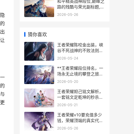
和平精英战神段位,巅峰之
路的残酷与荣光副标题,从
热血到沉淀的终极试炼
隐
2026-05-26
的
出
猜你喜欢
让
王者荣耀陈咬金出装，峡
谷不死战神的不败法则，
副标题，坦度与骚扰的艺
2026-05-24
术。
**王者荣耀段位排名，一
场永无止境的攀登之旅，
一
副标题，从倔强青铜到荣
2026-05-20
耀王者的心灵征途**
的
王者荣耀妲己铭文解析，
与
一套铭文定乾坤的秒杀艺
更
术
2026-05-21
王者荣耀v10要充值多少
钱，荣耀顶端的真实代
价，副标题，一位资深玩
2026-05-26
家的深度解析与思考