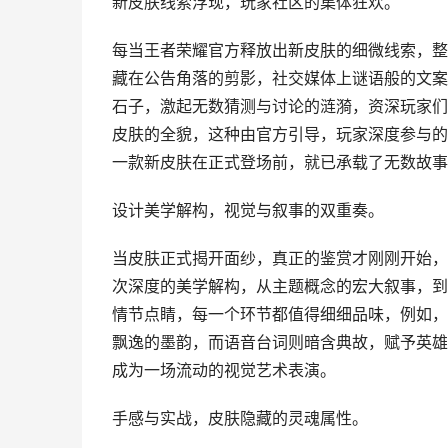
新皮肤线索浮现，玩家社区的集体狂欢。
每当王者荣耀官方释放出新皮肤的细微线索，整
藏在公告角落的剪影，社交媒体上谜语般的文案
石子，激起无数猜测与讨论的涟漪，资深玩家们
皮肤的全貌，这种由官方引导，玩家深度参与的
一款新皮肤在正式登场前，就已承载了无数故事
设计美学解构，视觉与叙事的双重奏。
当皮肤正式揭开面纱，真正的鉴赏才刚刚开始，
次深度的美学解构，从主题概念的宏大叙事，到
情节点睛，每一个环节都值得细细品味，例如，
飘逸的墨韵，而语音台词则暗含典故，赋予英雄
成为一场流动的视觉艺术表演。
手感与实战，皮肤隐藏的灵魂属性。