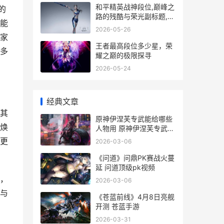
和平精英战神段位,巅峰之
的
路的残酷与荣光副标题,从
能
热血到沉淀的终极试炼
2026-05-26
家
王者最高段位多少星，荣
多
耀之巅的极限探寻
2026-05-24
经典文章
其
原神伊涅芙专武能给哪些
焕
人物用 原神伊涅芙专武满
级
更
2026-03-06
《问道》问鼎PK赛战火蔓
延 问道顶级pk视频
，
2026-03-06
与
《苍蓝前线》4月8日亮舰
开测 苍蓝手游
2026-03-31