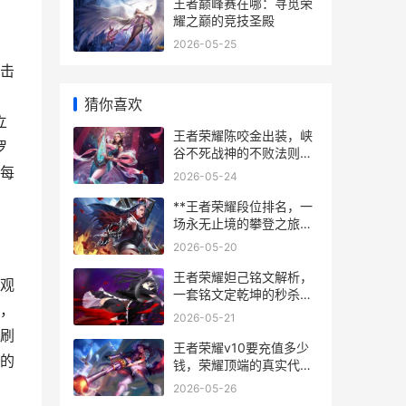
王者巅峰赛在哪：寻觅荣
耀之巅的竞技圣殿
2026-05-25
击
猜你喜欢
立
王者荣耀陈咬金出装，峡
罗
谷不死战神的不败法则，
副标题，坦度与骚扰的艺
每
2026-05-24
术。
**王者荣耀段位排名，一
场永无止境的攀登之旅，
副标题，从倔强青铜到荣
2026-05-20
耀王者的心灵征途**
王者荣耀妲己铭文解析，
观
一套铭文定乾坤的秒杀艺
，
术
2026-05-21
刷
王者荣耀v10要充值多少
的
钱，荣耀顶端的真实代
价，副标题，一位资深玩
2026-05-26
家的深度解析与思考