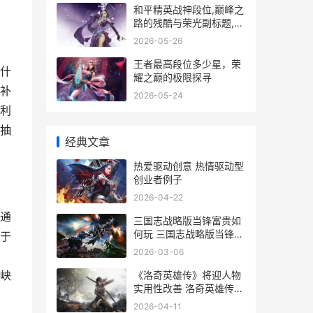
和平精英战神段位,巅峰之
路的残酷与荣光副标题,从
热血到沉淀的终极试炼
2026-05-26
王者最高段位多少星，荣
什
耀之巅的极限探寻
补
2026-05-24
利
抽
经典文章
热爱驱动创意 热情驱动型
创业者例子
2026-04-22
通
三国志战略版当锋富贵如
何玩 三国志战略版当锋摧
于
决是谁传承的
2026-03-06
峡
《洛奇英雄传》将迎人物
实用性改善 洛奇英雄传哪
个区人多
2026-04-11