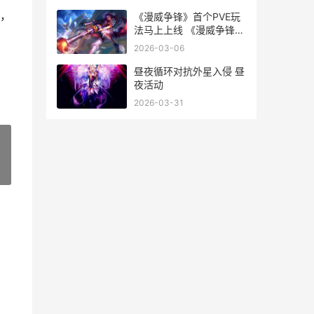
，
《漫威争锋》首个PVE玩
法马上上线 《漫威争锋》
首领是谁
2026-03-06
昼夜循环对抗外星入侵 昼
夜活动
2026-03-31
»