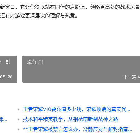
新窗口，它让你得以站在同伴的肩膀上，领略更高处的战术风景
还有对游戏更深层次的理解与热爱。
价，副
没有了！
-05-26
下一篇 
王者荣耀v10要充值多少钱，荣耀顶端的真实代价，副标题，一位资深玩家的深度解析与思考
和平精英战神段位,巅峰之路的残酷与荣光副标题,从热血到沉淀的终极试炼
技术和平精英教学，从钢枪萌新到战神之路
**王者荣耀被禁言怎么办，冷静应对与解封指南**