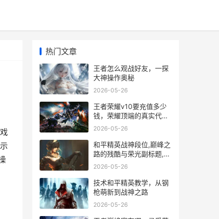
热门文章
王者怎么观战好友，一探
大神操作奥秘
2026-05-26
王者荣耀v10要充值多少
钱，荣耀顶端的真实代
价，副标题，一位资深玩
2026-05-26
戏
家的深度解析与思考
和平精英战神段位,巅峰之
示
路的残酷与荣光副标题,从
操
热血到沉淀的终极试炼
2026-05-26
技术和平精英教学，从钢
枪萌新到战神之路
2026-05-26