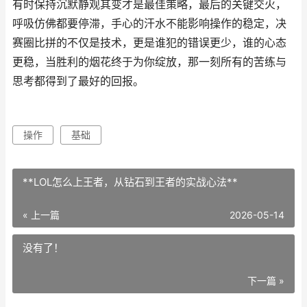
有时保持沉默静观其变才是最佳策略，最后的关键交火，
呼吸仿佛都要停滞，手心的汗水不能影响操作的稳定，决
赛圈比拼的不仅是技术，更是谁犯的错误更少，谁的心态
更稳，当胜利的烟花终于为你绽放，那一刻所有的苦练与
思考都得到了最好的回报。
操作
基础
**LOL怎么上王者，从钻石到王者的实战心法**
« 上一篇
2026-05-14
没有了！
下一篇 »