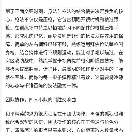
到了正面交锋时刻，身法与枪法的结合便是决定胜负的核
心，枪法不仅仅是压枪，它包含预瞄开镜时机和精准跟
枪，在训练场中持之以恒地练习不同配件的枪械压枪手
感，形成肌肉记忆，而身法则是让你的枪法发挥效用的保
障，简单的左右横移已经不够，熟练运用拜佛枪法跳枪闪
身枪，结合掩体进行不规则运动，能让对手难以瞄准，在
房区攻防战中，熟练掌握卡视角提前枪和瞬爆雷技巧，能
够极大提高胜算，请记住，最高明的操作是让对手的子弹
落在空处，而你的每一颗子弹都精准有效，这需要将冷静
的心态与千锤百炼的技法融为一体。
团队协作，四人小队的制胜交响曲
和平精英的魅力很大程度在于团队协作，再强的孤狼也难
敌配合默契的队伍，团队操作的核心在于沟通与角色分
工，清晰简洁的报点是基本要求，方向距离敌人数量状态