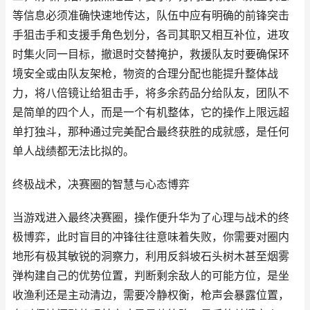
等信息必须准确快速地传达，队伍中应有明确的前锋突击
手狙击手和支援手角色划分，各司其职又相互补位，进攻
时集火同一目标，撤退时交替掩护，救援队友时要确保环
境安全或由队友架枪，物资的合理分配也能提升整体战
力，将八倍镜让给狙击手，将多余药品分给队友，团队不
是简单的四个人，而是一个有机整体，它的操作上限远超
单打独斗，那种通过完美配合最终获胜的成就感，是任何
单人战绩都无法比拟的。
终极战术，决赛圈的智慧与心态博弈
当游戏进入最终决赛圈，操作便升华为了心理与战术的终
极博弈，此时盲目的冲锋往往意味着失败，你需要对圈内
地形有极其敏锐的洞察力，利用反斜坡石头树木甚至烟雾
弹构建自己的优势位置，判断剩余敌人的可能方位，是坐
收渔利还是主动清边，需要冷静权衡，枪声会暴露位置，