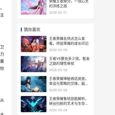
荣耀王者掉分，一场心灵
的淬炼之旅
，
2026-05-11
主
猜你喜欢
王者荣耀名师点怎么查
看，师徒荣耀的成长印记
卫
2026-05-06
力
王者V6要充多少钱，氪金
量
之路的理性审视
你
2026-05-09
王者荣耀神秘商店皮肤，
幸运与策略的交锋，副标
题，资深玩家的深度解析
2026-05-08
与情感共鸣
王者荣耀鲁班技能解析，
从
峡谷扫射的艺术与生存哲
学
2026-05-08
大