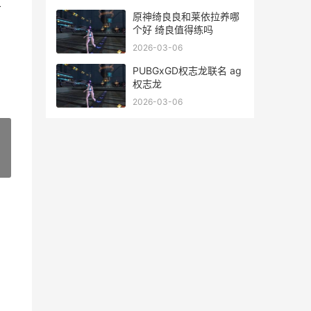
广
原神绮良良和莱依拉养哪
个好 绮良值得练吗
2026-03-06
PUBGxGD权志龙联名 ag
权志龙
2026-03-06
»