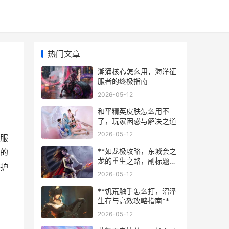
热门文章
潮涌核心怎么用，海洋征
服者的终极指南
2026-05-12
和平精英皮肤怎么用不
了，玩家困惑与解决之道
2026-05-12
服
**如龙极攻略，东城会之
的
龙的重生之路，副标题，
护
桐生一马的极道指南**
2026-05-12
**饥荒触手怎么打，沼泽
生存与高效攻略指南**
2026-05-12