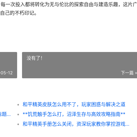
布局，每一次投入都将转化为无与伦比的探索自由与建造乐趣，这片
自己的不朽印记。
没有了！
-05-12
下一篇 
和平精英皮肤怎么用不了，玩家困惑与解决之道
**如龙极攻略，东城会之龙的重生之路，副标题，桐生一马的极道指南**
**饥荒触手怎么打，沼泽生存与高效攻略指南**
和平精英手册怎么关闭，资深玩家教你掌控游戏节奏