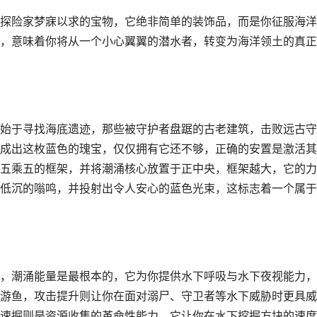
探险家梦寐以求的宝物，它绝非简单的装饰品，而是你征服海洋
，意味着你将从一个小心翼翼的潜水者，转变为海洋领土的真正
始于寻找海底遗迹，那些被守护者盘踞的古老建筑，击败远古守
成出这枚蓝色的瑰宝，仅仅拥有它还不够，正确的安置是激活其
五乘五的框架，并将潮涌核心放置于正中央，框架越大，它的力
低沉的嗡鸣，并投射出令人安心的蓝色光束，这标志着一个属于
，潮涌能量是最根本的，它为你提供水下呼吸与水下夜视能力，
游鱼，攻击提升则让你在面对溺尸、守卫者等水下威胁时更具威
速掘则是资源收集的革命性能力，它让你在水下挖掘方块的速度