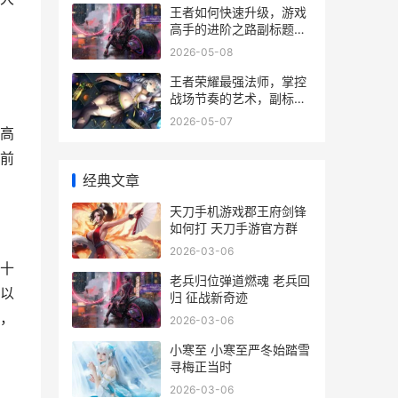
王者如何快速升级，游戏
高手的进阶之路副标题，
从新手到王者的经验分享
2026-05-08
王者荣耀最强法师，掌控
战场节奏的艺术，副标
题，元素之力与战术智慧
2026-05-07
的终极融合
高
前
经典文章
天刀手机游戏郡王府剑锋
如何打 天刀手游官方群
2026-03-06
十
老兵归位弹道燃魂 老兵回
以
归 征战新奇迹
，
2026-03-06
小寒至 小寒至严冬始踏雪
寻梅正当时
2026-03-06