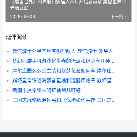
《魔兽世界》时光服和熊猫人本月开始新篇章 魔兽世界时
光服蓝贴
2026-03-06
下一篇 »
延伸阅读
元气骑士外星基地有哪些敌人 元气骑士 外星人
梦幻西游手机游戏化生寺的流派和经脉有几种 梦幻西游手机游苹果
摩尔庄园么么公主装和紫梦花套如何拿 摩尔庄园么么公主生日
崩坏星穹铁道海瑟音星魂和遗器用啥子 崩坏星穹铁道海盗占领列车
鸣潮卡提希娅共鸣链抽到几链好
三国志战略版温侯弓和北伐枪如何共存 三国志战略版温侯吕布