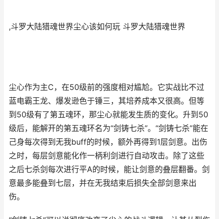
,斗罗大陆猎魂世界尘心该如何玩 斗罗大陆猎魂世界
尘心作为主C，在50级前的强度相对尴尬。它实战比不过
蓝电霸王龙、爆发逊色于锤三，其培养成本又很高。但等
到50级有了第五魂环，那尘心就能发生质的变化。升到50
级后，能解开的第五魂环名为“剑铸七杀”。“剑铸七杀”能在
己身每次得到无我buff的时候，额外再得到1层剑意。出伤
之时，每层剑意能化作一柄利剑进行自动攻击。除了这些
之后七杀剑每次进行平A的时候，能让剑意的叠层翻番。剑
意最多能叠到七层，并在无我结束后损失全部剑意来出
伤。