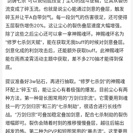
“剑铸七杀”可以说彻底改变了尘心的战斗逻辑，让其从裂伤
流变成了碎玉流。也就是说尘心能通过剑意的叠层，触发
碎玉并让平A自带剑气。每一段剑气的伤害很足，还可使得
五层裂伤增伤20%。这让尘心的裂伤叠层速度大幅增强，
除了这些之后尘心还可以拿一拿神赐魂环。神赐魂环名为
“修罗七杀剑天赋”，能在获取无我buff的时候对剑意叠层。
剑意化成的利剑攻击后，还能额外获取buff。此神赐魂环
能在雨燕凌霄活动主题中获取，差不多270抽才能得到保
底。
提议准备好3w钻石，再进行抽取。“修罗七杀剑”的神赐魂
环配上“碎玉”后，能让尘心有着极强的爆发。目前尘心有两
种方法，第一种是长图常用的“万剑归宗流”。它需要用到魂
技一的“万剑归宗”和三的“七杀制劫”，很适合进行长线作
战。“万剑归宗”可叠加稳定叠加剑意，配合七杀制劫的裂伤
增幅即可。裂伤会随着时刻的推移慢慢叠层，越往后输出
越发恐怖。第二种为PVP和短图常用的“暴击流”。这里要用