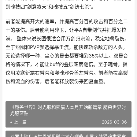
到魂技四“剑意凌天”和魂技五“剑铸七杀”。
前者能提高开大的速率，并提高百分百的攻击和百分之二
十的暴伤。后者能利用碎玉，让平A自带剑气并把爆发拉
满。 整体来说长图很适合用万剑归宗流，稳定地叠裂伤。
至于短图和PVP就选择暴击流，能快速斩杀敌方的人头。
无论选择哪一种，尘心的暴击都要堆到35%以上。双暴合
格的情况下，才能让buff的叠层速度翻倍。至于魂骨，提
议用凌寒斩霜右臂骨和噬魂邪骨兽左臂骨。前者能提高裂
伤和流血的伤害，后者能释放裂伤来回复血量。
《魔兽世界》时光服和熊猫人本月开始新篇章 魔兽世界时
光服蓝贴
« 上一篇
2026-03-06
斗罗大陆猎魂世界常见融合技有哪些 斗罗大陆猎魂世界官