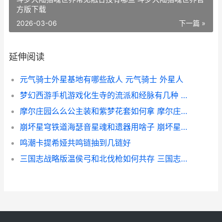
方版下载
2026-03-06
下一篇 »
延伸阅读
元气骑士外星基地有哪些敌人 元气骑士 外星人
梦幻西游手机游戏化生寺的流派和经脉有几种 梦幻西游手机游苹果
摩尔庄园么么公主装和紫梦花套如何拿 摩尔庄园么么公主生日
崩坏星穹铁道海瑟音星魂和遗器用啥子 崩坏星穹铁道海盗占领列车
鸣潮卡提希娅共鸣链抽到几链好
三国志战略版温侯弓和北伐枪如何共存 三国志战略版温侯吕布