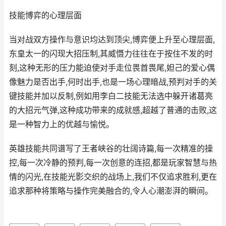
技能博弈的心理层面
当对战双方操作与意识均达到顶尖,博弈便上升至心理层面,
东皇太一的闪现大招压制,其威慑力往往在于按住不发的时
刻,这种无形的压力能迫使对手走位畏首畏尾,妲己的爱心偶
像魅力是否出手,何时出手,也是一场心理暗战,预判对手的关
键技能并加以反制,例如用李白二技能无法选中躲开诸葛亮
的大招元气弹,这种成功带来的成就感,超越了普通的击败,这
是一种智力上的优越与愉悦。
英雄技能共同谱写了王者峡谷的壮阔诗篇,每一次精准的操
控,每一次冷静的预判,每一次创意的连招,都是玩家智慧与热
情的闪光,在技能光影交织的战场上,我们不仅追求胜利,更在
追求那种将策略与操作完美融合的,令人心潮澎湃的瞬间。