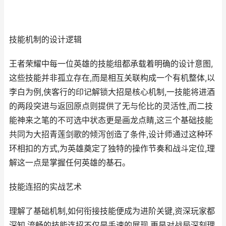
技能机制的设计逻辑
王者荣耀中每一位英雄的技能组都承载着明确的设计意图,
这些技能并非孤立存在,而是相互关联构成一个有机整体,以
李白为例,侠客行的印记解锁大招是核心机制,一技能将进酒
的两段突进与返回原点则提供了无与伦比的灵活性,而二技
能神来之笔的不可选中状态更是画龙点睛,这三个基础技能
共同为大招青莲剑歌的倾泻创造了条件,设计师通过这种环
环相扣的方式,为英雄奠定了独特的操作节奏和战斗定位,理
解这一点是掌握任何英雄的基石。
技能连招的实战艺术
理解了基础机制,如何衔接技能便成为进阶关键,资深玩家都
深知,流畅的技能连招不仅是手速的展现,更是对战局深刻理