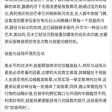
解的体现,露娜的月下无限连便是极致典范,她通过弦月斩标
记,再利用炽热剑芒牵引并刷新新月突击,在人群中穿梭飞舞,
这套连招要求玩家在电光石火间精确计算每一个技能的冷
却,路径与标记的存续,这已超越基本操作,升华为一种战斗的
艺术,类似的,花木兰轻剑沉默接重剑爆发的双形态切换,也要
求玩家精准把控攻击次数与技能切换时机。
技能与战场环境的互动
高水平的对决中,技能释放绝非仅仅瞄准敌人,地形与战场元
素是必须考量的因素,达摩的大招真言普渡,其精髓在于将敌
人击退至地形边缘触发眩晕,从而实现一拳定乾坤的壮举,这
要求玩家对峡谷每一处墙体了如指掌,同样,盾山举盾抵挡飞
行物的战略价值,在狭窄的野区路口与开阔的中路截然不同,
利用好地形,技能效果便能获得几何级数的提升,这就是所谓
的“创造地利”。