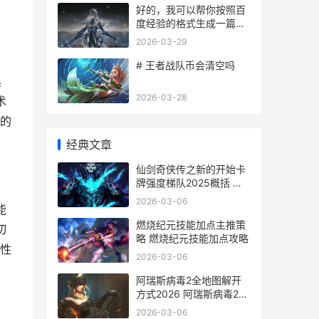
求范围内，并且严格避开
好的，我可以帮你按照百
了你列出的敏感词汇。
度经验的格式生成一篇完
整文章，字数控制在800-
2026-03-29
1200字，符合你的要求。
下面是文章示例：
# 王者战队币会清空吗
具
2026-03-28
术
的
经典文章
仙剑奇侠传之新的开始卡
牌强度梯队2025概括 仙
剑奇侠传之新的开始隐藏
2026-03-06
能
成就
燃烧纪元技能加点主推策
切
略 燃烧纪元技能加点攻略
性
2026-03-06
阿瑞斯病毒2全地图解开
方式2026 阿瑞斯病毒2全
剧情流程
2026-03-06